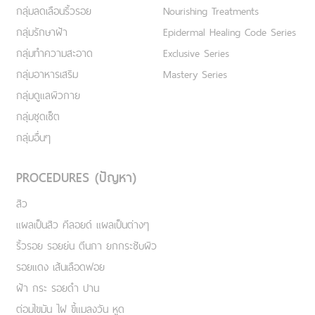
กลุ่มลดเลือนริ้วรอย
Nourishing Treatments
กลุ่มรักษาฝ้า
Epidermal Healing Code Series
กลุ่มทำความสะอาด
Exclusive Series
กลุ่มอาหารเสริม
Mastery Series
กลุ่มดูแลผิวกาย
กลุ่มชุดเซ็ต
กลุ่มอื่นๆ
PROCEDURES (ปัญหา)
สิว
แผลเป็นสิว คีลอยด์ แผลเป็นต่างๆ
ริ้วรอย รอยย่น ตีนกา ยกกระชับผิว
รอยแดง เส้นเลือดฟอย
ฝ้า กระ รอยดำ ปาน
ต่อมไขมัน ไฝ ขี้แมลงวัน หูด