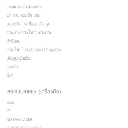
รอยแดง เส้นเลือดฟอย
ฝ้า กระ รอยดำ ปาน
ต่อมไขมัน ไฝ ขี้แมลงวัน หูด
ร่องแก้ม ร่องน้ำตา แก้มตอบ
กำจัดขน
เชลลูไลท์ ไขมันส่วนเกิน ปรับรูปร่าง
ปรับรูปหน้าเรียว
รอยสัก
อื่นๆ
PROCEDURES (เครื่องมือ)
CO2
IPL
ND:YAG LASER
Q-SWITCHED LASER