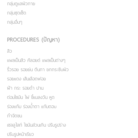
กลุ่มดูแลผิวกาย
กลุ่มชุดเซ็ต
กลุ่มอื่นๆ
PROCEDURES (ปัญหา)
สิว
แผลเป็นสิว คีลอยด์ แผลเป็นต่างๆ
ริ้วรอย รอยย่น ตีนกา ยกกระชับผิว
รอยแดง เส้นเลือดฟอย
ฝ้า กระ รอยดำ ปาน
ต่อมไขมัน ไฝ ขี้แมลงวัน หูด
ร่องแก้ม ร่องน้ำตา แก้มตอบ
กำจัดขน
เชลลูไลท์ ไขมันส่วนเกิน ปรับรูปร่าง
ปรับรูปหน้าเรียว