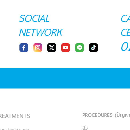
SOCIAL
C
NETWORK
C
0
PROCEDURES (ปัญหา
REATMENTS
สิว
cne Treatments