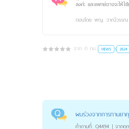
ลงค่ะ และแพทย์อาจจะให้ใช
ตอบโดย:
พญ. วาณีวรรณ ส
จาก:
0
คน
VIEWS
2624
ผมร่วงจากการทานยาคุม
คำถามที่:
Q4494
|
จากคุ