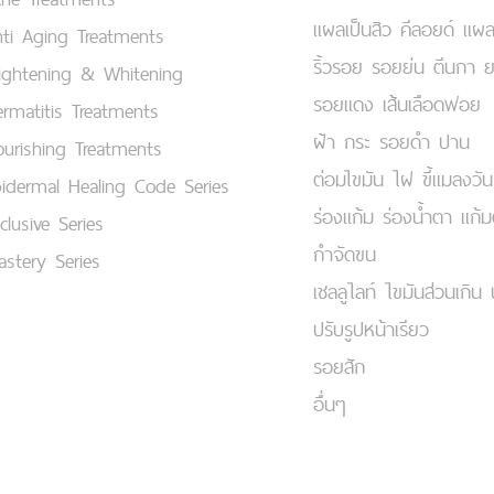
แผลเป็นสิว คีลอยด์ แผล
ti Aging Treatments
ริ้วรอย รอยย่น ตีนกา 
ightening & Whitening
รอยแดง เส้นเลือดฟอย
rmatitis Treatments
ฝ้า กระ รอยดำ ปาน
urishing Treatments
ต่อมไขมัน ไฝ ขี้แมลงวัน
idermal Healing Code Series
ร่องแก้ม ร่องน้ำตา แก้
clusive Series
กำจัดขน
stery Series
เชลลูไลท์ ไขมันส่วนเกิน 
ปรับรูปหน้าเรียว
รอยสัก
อื่นๆ