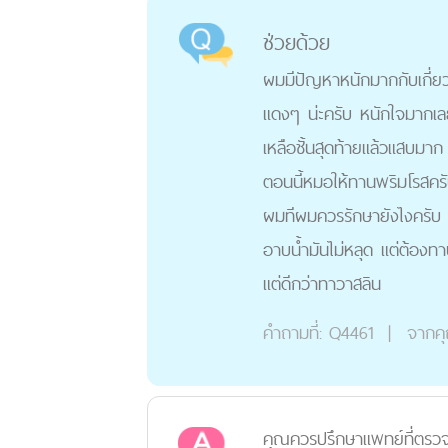
ช่วยด้วย
ผมมีปัญหาหนักมากกับเกี่ยว
แดงๆ น่ะครับ หนักใจมากเล
เหลือชั้นสุดท้ายแล้วแสบมาก
ตอนนี้หมอให้ทานพริมโรสครั
ผมทีผมควรรักษายังไงครับ แ
อาบน้ำมันไม่หลุด แต่ต้องท
แต่ดีกว่าทาวาสลิน
คำถามที่:
Q4461
|
จากค
คุณควรปรึกษาแพทย์ที่ตรวจ