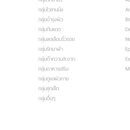
กลุ่มไวเทนนิ่ง
An
กลุ่มบำรุงผิว
Br
กลุ่มกันแดด
De
กลุ่มลดเลือนริ้วรอย
No
กลุ่มรักษาฝ้า
Ep
กลุ่มทำความสะอาด
Ex
กลุ่มอาหารเสริม
Ma
กลุ่มดูแลผิวกาย
กลุ่มชุดเซ็ต
กลุ่มอื่นๆ