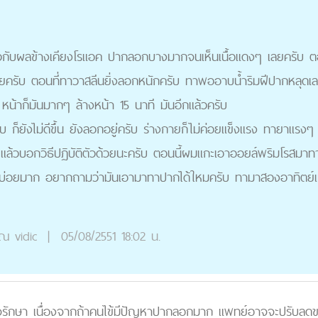
กับผลข้างเคียงโรแอค ปากลอกบางมากจนเห็นเนื้อเเดงๆ เลยครับ ตอนนี
ยครับ ตอนที่ทาวาสลีนยิ่งลอกหนักครับ ทาพออาบน้ำริมฝีปากหลุดเ
 หน้าก็มันมากๆ ล้างหน้า 15 นาที มันอีกแล้วครับ
บ ก็ยังไม่ดีขึ้น ยังลอกอยู่ครับ ร่างกายก็ไม่ค่อยแข็งแรง ทายาแร
ล้วบอกวิธีปฏิบัติตัวด้วยนะครับ ตอนนี้ผมแกะเอาออยล์พริมโรสมาทาป
าบ่อยมาก อยากถามว่ามันเอามาทาปากได้ใหมครับ ทามาสองอาทิตย์แต่ยั
ุณ
vidic
|
05/08/2551 18:02 น.
รักษา เนื่องจากถ้าคนไข้มีปัญหาปากลอกมาก แพทย์อาจจะปรับลดขน