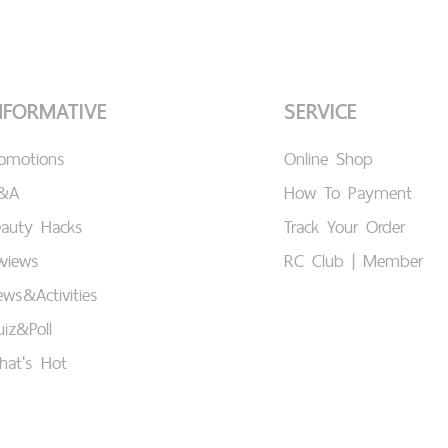
NFORMATIVE
SERVICE
romotions
Online Shop
&A
How To Payment
eauty Hacks
Track Your Order
views
RC Club | Member
ws&Activities
iz&Poll
hat's Hot