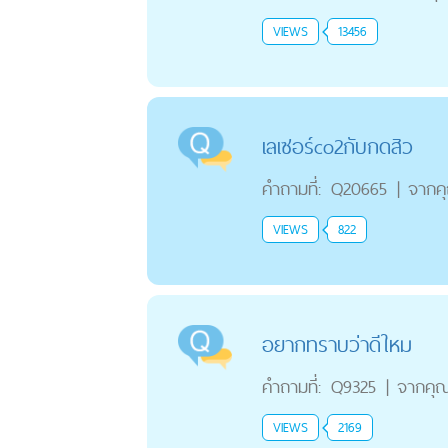
VIEWS
13456
เลเซอร์co2กับกดสิว
คำถามที่:
Q20665
|
จากค
VIEWS
822
อยากทราบว่าดีใหม
คำถามที่:
Q9325
|
จากคุ
VIEWS
2169