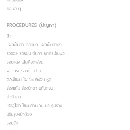
กลุ่มอื่นๆ
PROCEDURES (ปัญหา)
สิว
แผลเป็นสิว คีลอยด์ แผลเป็นต่างๆ
ริ้วรอย รอยย่น ตีนกา ยกกระชับผิว
รอยแดง เส้นเลือดฟอย
ฝ้า กระ รอยดำ ปาน
ต่อมไขมัน ไฝ ขี้แมลงวัน หูด
ร่องแก้ม ร่องน้ำตา แก้มตอบ
กำจัดขน
เชลลูไลท์ ไขมันส่วนเกิน ปรับรูปร่าง
ปรับรูปหน้าเรียว
รอยสัก