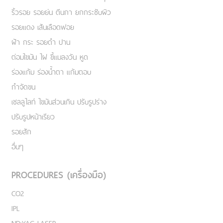
ริ้วรอย รอยย่น ตีนกา ยกกระชับผิว
รอยแดง เส้นเลือดฟอย
ฝ้า กระ รอยดำ ปาน
ต่อมไขมัน ไฝ ขี้แมลงวัน หูด
ร่องแก้ม ร่องน้ำตา แก้มตอบ
กำจัดขน
เชลลูไลท์ ไขมันส่วนเกิน ปรับรูปร่าง
ปรับรูปหน้าเรียว
รอยสัก
อื่นๆ
PROCEDURES (เครื่องมือ)
CO2
IPL