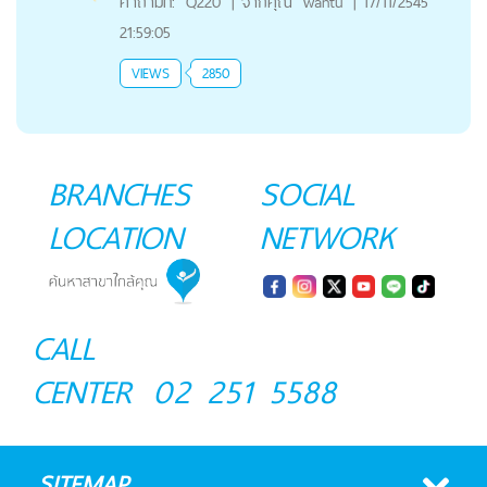
คำถามที่:
Q220
|
จากคุณ
wantu
|
17/11/2545
21:59:05
VIEWS
2850
BRANCHES
SOCIAL
LOCATION
NETWORK
CALL
CENTER
02 251 5588
SITEMAP