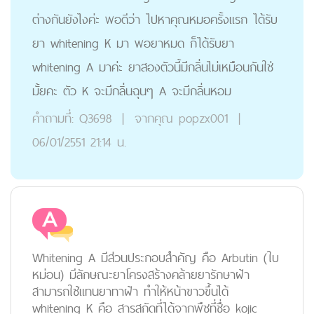
ต่างกันยังไงค่ะ พอดีว่า ไปหาคุณหมอครั้งแรก ได้รับ
ยา whitening K มา พอยาหมด ก็ได้รับยา
whitening A มาค่ะ ยาสองตัวนี้มีกลิ่นไม่เหมือนกันใช่
มั้ยคะ ตัว K จะมีกลิ่นฉุนๆ A จะมีกลิ่นหอม
คำถามที่:
Q3698
|
จากคุณ
popzx001
|
06/01/2551 21:14 น.
Whitening A มีส่วนประกอบสำคัญ คือ Arbutin (ใบ
หม่อน) มีลักษณะยาโครงสร้างคล้ายยารักษาฝ้า
สามารถใช้แทนยาทาฝ้า ทำให้หน้าขาวขึ้นได้
whitening K คือ สารสกัดที่ได้จากพืชที่ชื่อ kojic