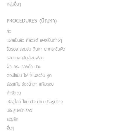
กลุ่มอื่นๆ
PROCEDURES (ปัญหา)
สิว
แผลเป็นสิว คีลอยด์ แผลเป็นต่างๆ
ริ้วรอย รอยย่น ตีนกา ยกกระชับผิว
รอยแดง เส้นเลือดฟอย
ฝ้า กระ รอยดำ ปาน
ต่อมไขมัน ไฝ ขี้แมลงวัน หูด
ร่องแก้ม ร่องน้ำตา แก้มตอบ
กำจัดขน
เชลลูไลท์ ไขมันส่วนเกิน ปรับรูปร่าง
ปรับรูปหน้าเรียว
รอยสัก
อื่นๆ