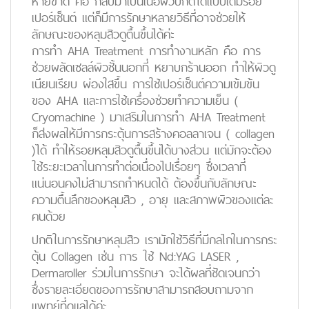
หายขาด คือ กลับมาเป็นเนื้อผิวปกติได้แบบเต็มร้อย
เปอร์เซ็นต์ แต่ก็มีการรักษาหลายวิธีที่อาจช่วยให้
ลักษณะของหลุมสิวดูตื้นขึ้นได้ค่ะ
การทำ AHA Treatment การทำงานหลัก คือ การ
ช่วยผลัดเซลล์ผิวชั้นนอกที่ หยาบกร้านออก ทำให้ผิวดู
เนียนเรียบ ผ่องใสขึ้น การใช้เปอร์เซ็นต์ความเข้มข้น
ของ AHA และการใช้เครื่องช่วยทำความเย็น (
Cryomachine ) มาเสริมในการทำ AHA Treatment
ก็ส่งผลให้มีการกระตุ้นการสร้างคอลลาเจน ( collagen
)ได้ ทำให้รอยหลุมสิวดูตื้นขึ้นได้บางส่วน แต่มักจะต้อง
ใช้ระยะเวลาในการทำต่อเนื่องไปเรื่อยๆ ซึ่งเวลาที่
แน่นอนคงไม่สามารถกำหนดได้ ต้องขึ้นกับลักษณะ
ความตื้นลึกของหลุมสิว , อายุ และสภาพผิวของแต่ละ
คนด้วย
ปกติในการรักษาหลุมสิว เรามักใช้วิธีที่มีกลไกในการกระ
ตุ้น Collagen เช่น การ ใช้ Nd:YAG LASER ,
Dermaroller ร่วมในการรักษา จะได้ผลที่ชัดเจนกว่า
ซึ่งรายละเอียดของการรักษาสามารถสอบถามจาก
แพทย์ที่ดูแลได้ค่ะ