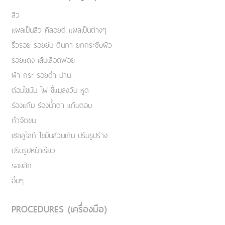
สิว
แผลเป็นสิว คีลอยด์ แผลเป็นต่างๆ
ริ้วรอย รอยย่น ตีนกา ยกกระชับผิว
รอยแดง เส้นเลือดฟอย
ฝ้า กระ รอยดำ ปาน
ต่อมไขมัน ไฝ ขี้แมลงวัน หูด
ร่องแก้ม ร่องน้ำตา แก้มตอบ
กำจัดขน
เชลลูไลท์ ไขมันส่วนเกิน ปรับรูปร่าง
ปรับรูปหน้าเรียว
รอยสัก
อื่นๆ
PROCEDURES (เครื่องมือ)