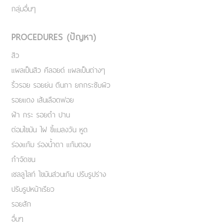
กลุ่มอื่นๆ
PROCEDURES (ปัญหา)
สิว
แผลเป็นสิว คีลอยด์ แผลเป็นต่างๆ
ริ้วรอย รอยย่น ตีนกา ยกกระชับผิว
รอยแดง เส้นเลือดฟอย
ฝ้า กระ รอยดำ ปาน
ต่อมไขมัน ไฝ ขี้แมลงวัน หูด
ร่องแก้ม ร่องน้ำตา แก้มตอบ
กำจัดขน
เชลลูไลท์ ไขมันส่วนเกิน ปรับรูปร่าง
ปรับรูปหน้าเรียว
รอยสัก
อื่นๆ