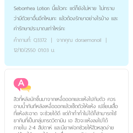
Seborrhea Lotion นี้แล้วคะ แต่ก็ยังไม่หาย ไม่ทราบ
ว่ามีตัวยาอื่นอีกไหมคะ แล้วต้องรักษาอย่างไรบ้าง และ
ค่ารักษาประมาณเท่าไหร่คะ
คำถามที่:
Q3372
|
จากคุณ
doraemonoil
|
12/10/2550 01:03 น.
สิวที่หลังมักขึ้นมาจากเหงื่อออกและแห้งไปกับตัว ควร
อาบน้ำทันทีหลังเหงื่อออกแล้วเช็ดตัวให้แห้ง เปลี่ยนเสื้อ
ที่แห้งสะอาด จะช่วยได้ดี แต่ถ้าทำทำไม่ได้ก็สามารถใช้
ยากินที่เป็นกลุ่มกรดวิตามิน เอ สิวจะแห้งลงไปได้
ภายใน 2-4 สัปดาห์ และมียาฟอกช่วยให้สิวหลุดง่าย