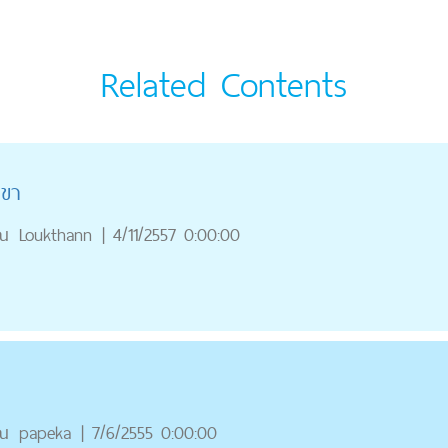
Related Contents
่ขา
ณ
Loukthann
|
4/11/2557 0:00:00
ณ
papeka
|
7/6/2555 0:00:00