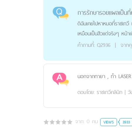
การรักษารอยแผลเป็นที่
ดิฉันเคยไปหาหมอที่ราชเทวี 
เหมือนเป็นสิวแต่จริงๆ หน้า
คำถามที่:
Q2936
|
จากค
นอกจากทายา , ทำ LASER ยัง
ตอบโดย:
ราชเทวีคลินิก
|
วั
จาก:
0
คน
VIEWS
3933