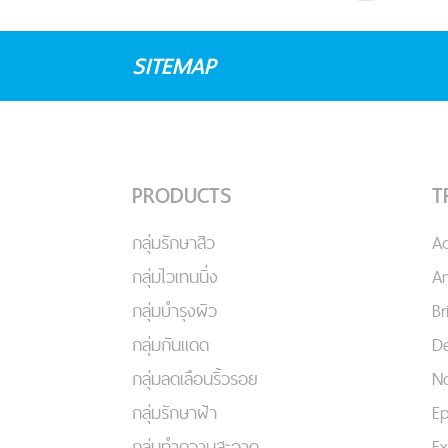
SITEMAP
PRODUCTS
T
กลุ่มรักษาสิว
A
กลุ่มไวเทนนิ่ง
An
กลุ่มบำรุงผิว
Br
กลุ่มกันแดด
De
กลุ่มลดเลือนริ้วรอย
No
กลุ่มรักษาฝ้า
Ep
กลุ่มทำความสะอาด
Ex