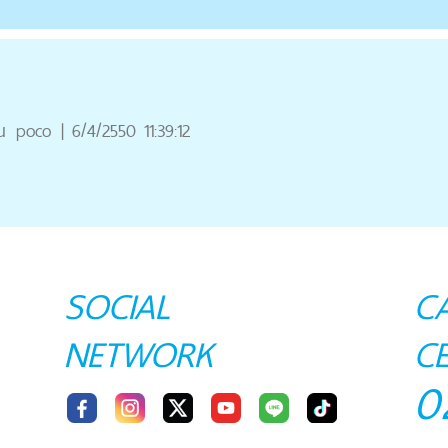
ณ
poco
|
6/4/2550 11:39:12
SOCIAL
C
NETWORK
C
0