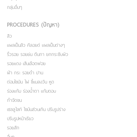
กลุ่มอื่นๆ
PROCEDURES (ปัญหา)
สิว
แผลเป็นสิว คีลอยด์ แผลเป็นต่างๆ
ริ้วรอย รอยย่น ตีนกา ยกกระชับผิว
รอยแดง เส้นเลือดฟอย
ฝ้า กระ รอยดำ ปาน
ต่อมไขมัน ไฝ ขี้แมลงวัน หูด
ร่องแก้ม ร่องน้ำตา แก้มตอบ
กำจัดขน
เชลลูไลท์ ไขมันส่วนเกิน ปรับรูปร่าง
ปรับรูปหน้าเรียว
รอยสัก
อื่นๆ