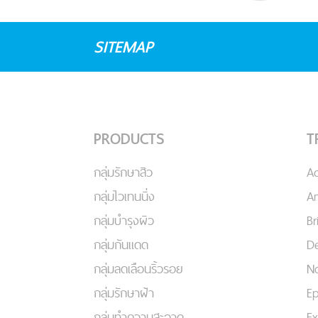
SITEMAP
PRODUCTS
T
กลุ่มรักษาสิว
A
กลุ่มไวเทนนิ่ง
An
กลุ่มบำรุงผิว
Br
กลุ่มกันแดด
De
กลุ่มลดเลือนริ้วรอย
No
กลุ่มรักษาฝ้า
Ep
กลุ่มทำความสะอาด
Ex