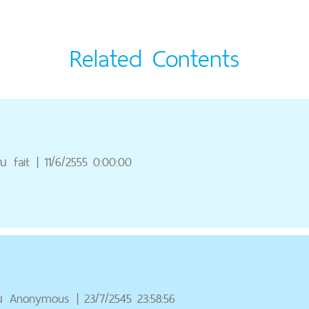
Related Contents
ุณ
fait
|
11/6/2555 0:00:00
ณ
Anonymous
|
23/7/2545 23:58:56