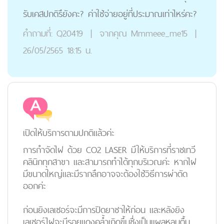
รับเคสปกติรึยังคะ? ค่าใช้จ่ายอยู่ที่ประมาณเท่าไหร่คะ?
คำถามที่:
Q20419
|
จากคุณ
Mmmeee_me15
|
26/05/2565 18:15 น.
เปิดให้บริการตามปกติแล้วค่ะ
การกำจัดไฝ ด้วย CO2 LASER มีให้บริการที่ราชเทวี
คลินิกทุกสาขา และสามารถทำได้ทุกบริเวณค่ะ หากไฝ
มีขนาดใหญ่และมีรากลึกอาจจะต้องใช้วิธีการผ่าตัด
ออกค่ะ
ก่อนยิงเลเซอร์จะมีการปิดยาชาให้ก่อน และหลังยิง
เลเซอร์ไฝจะมีรอยแดงคล้ำเกิดขึ้นซึ่งเป็นแผลหลุมตื้น