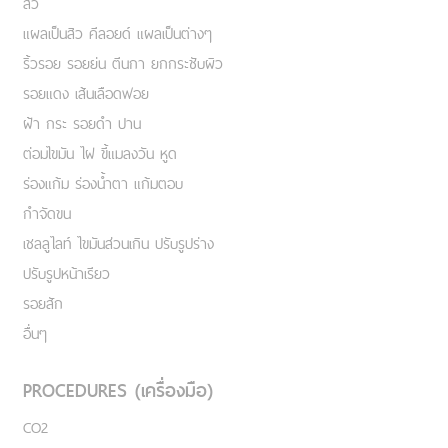
สิว
แผลเป็นสิว คีลอยด์ แผลเป็นต่างๆ
ริ้วรอย รอยย่น ตีนกา ยกกระชับผิว
รอยแดง เส้นเลือดฟอย
ฝ้า กระ รอยดำ ปาน
ต่อมไขมัน ไฝ ขี้แมลงวัน หูด
ร่องแก้ม ร่องน้ำตา แก้มตอบ
กำจัดขน
เชลลูไลท์ ไขมันส่วนเกิน ปรับรูปร่าง
ปรับรูปหน้าเรียว
รอยสัก
อื่นๆ
PROCEDURES (เครื่องมือ)
CO2