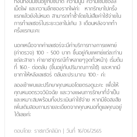
ทั้งนี้ทั้งนั้นขึ้นอยู่กับขนาด ความนูน ความเข้มของสี
เม็ดไฝ และความลึกของรากไฝค่ะ หากรักษาไปครั้ง
แรกแล้วยังไม่หมด สามารถทำซ้ำโดยไม่เสียค่าใช้จ่ายใน
การทำเลเซอร์ในระยะเวลาไม่เกิน 3 เดือนหลังจากทำ
ครั้งแรกนะคะ
นอกเหนือจากค่าเลเซอร์จะมีค่าบริการทางการแพทย์
(ค่าตรวจ) 100 - 500 บาท ขึ้นอยู่กับแพทย์แต่ละท่าน
แต่ละสาขา ค่ายาชา(กรณีทำหลายๆจุดทั่วหน้า) เริ่มต้น
ที่ 160.- ต่อตลับ (ขึ้นอยู่กับปริมาณการใช้) และหากมี
ยาทาให้หลังเลเซอร์ ตลับละประมาณ 100.- ค่ะ
ลองเข้าพบและปรึกษาคุณหมอโดยตรงดูนะคะ เพื่อให้
คุณหมอตรวจวินิจฉัย และวางแผนการรักษาที่จำเป็น
และเหมาะสมพร้อมทั้งประเมินค่าใช้จ่าย หากมีข้อสงสัย
เพิ่มเติมสอบถามรายละเอียดจากคุณหมอที่ดูแลคุณอยู่
ได้เลยค่ะ
ตอบโดย:
ราชเทวีคลินิก
|
วันที่ 16/06/2565