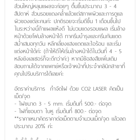
ส่วนใหญ่หลุมแผลจะค่อยๆ ตื้นขึ้นประมาณ 3 - 4
สัปดาห์ ส่วนรอยแดงคล้ำแล้วแต่สภาพผิวและการดูแล
ผิวของแต่ละคนค่ะ ปกติรอยจะเริ่มดีขึ้น 1 เดือนขึ้นไป
ในระหว่างนี้ถ้าแผลแห้งดี ไม่บวมแดงรอบแผล เริ่มล้าง
หน้าด้วยโฟมล้างหน้าได้ ทาครีมบำรุงและครีมกันแดด
สม่ำเสมอทุกวัน หลีกเลี่ยงแสงแดดและไอร้อน และเริ่ม
แต่งหน้าได้ค่ะ (ถ้าให้ดีให้เริ่มล้างหน้าได้ในวันที่ 4 - 5
หลังยิงเลเซอร์ก็จะดีกว่าค่ะ) หากมีข้อสงสัยเพิ่มเติม
สอบถามได้จากแพทย์หรือเจ้าหน้าที่ประจำคลินิกสาขาที่
คุณไปรับบริการได้เลยค่ะ
อัตราค่าบริการ กำจัดไฝ ด้วย CO2 LASER คิดเป็น
เม็ด/จุด
- ไฝขนาด 3 - 5 mm. เริ่มต้นที่ 500.- ต่อจุด
- ไฝที่ขอบตา ใบหู เริ่มต้นที่ 800.- ต่อจุด
**ราคาเหมาคิดราคาต่อเม็ดตามจำนวนเม็ด/จุด แล้วลด
ประมาณ 20% ค่ะ