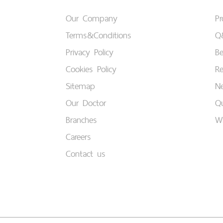
Our Company
P
Terms&Conditions
Q
Privacy Policy
B
Cookies Policy
Re
Sitemap
Ne
Our Doctor
Qu
Branches
W
Careers
Contact us