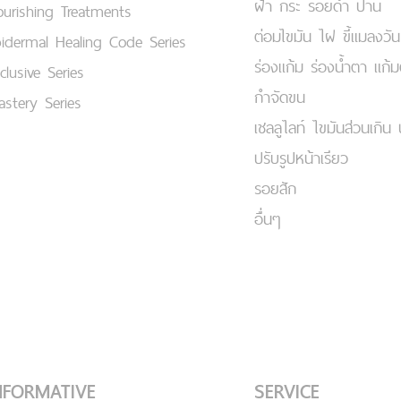
ฝ้า กระ รอยดำ ปาน
urishing Treatments
ต่อมไขมัน ไฝ ขี้แมลงวัน
idermal Healing Code Series
ร่องแก้ม ร่องน้ำตา แก้
clusive Series
กำจัดขน
stery Series
เชลลูไลท์ ไขมันส่วนเกิน 
ปรับรูปหน้าเรียว
รอยสัก
อื่นๆ
NFORMATIVE
SERVICE