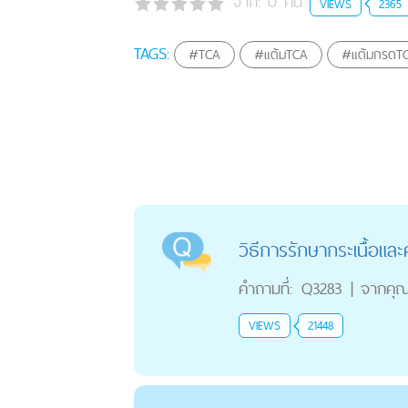
จาก:
0
คน
VIEWS
2365
TAGS:
#TCA
#แต้มTCA
#แต้มกรดT
วิธีการรักษากระเนื้อและ
คำถามที่:
Q3283
|
จากคุ
VIEWS
21448