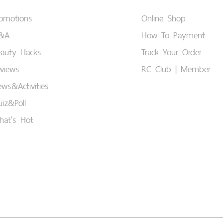
romotions
Online Shop
&A
How To Payment
eauty Hacks
Track Your Order
views
RC Club | Member
ws&Activities
iz&Poll
hat's Hot