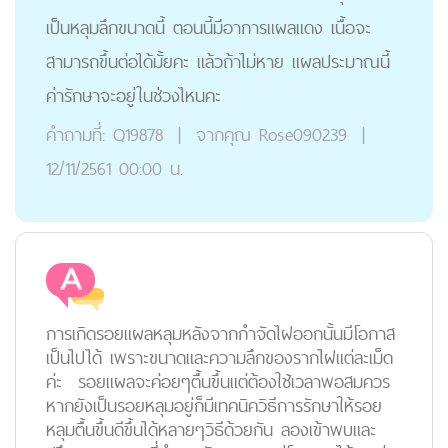
เป็นหลุมลึกขนาดนี้ ตอนนี้มีอาการแผลแดง เนื้อจะ
สามารถขึ้นต่อได้มั้ยคะ แล้วถ้าไม่หาย แผลประมาณนี้
ค่ารักษาจะอยู่ในช่วงไหนคะ
คำถามที่:
Q19878
|
จากคุณ
Rose090239
|
12/11/2561 00:00 น.
การเกิดรอยแผลหลุมหลังจากกำจัดไฝออกนั้นมีโอกาส
เป็นไปได้ เพราะขนาดและความลึกของรากไฝแต่ละเม็ด
ค่ะ รอยแผลจะค่อยๆตื้นขึ้นแต่ต้องใช้เวลาพอสมควร
หากยังเป็นรอยหลุมอยู่ก็มีเทคนิควิธีการรักษาให้รอย
หลุมตื้นขึ้นดีขึ้นได้หลายๆวิธีด้วยกัน ลองเข้าพบและ