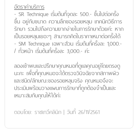
อัตราค่าบริการ
-
SR Technique
เริ่มต้นที่จุดละ 500.- ขึ้นไปต่อครั้ง
ขึ้น อยู่กับขนาด ความลึกของรอยหลุม เทคนิควิธีการ
รักษา รวมไปถึงความยากง่ายในการรักษาด้วยค่ะ หาก
เป็นรอยหลุมเยอะๆ สามารถคิดในราคาเหมาต่อครั้งได้
-
SM Technique
เฉพาะส่วน เริ่มต้นที่ครั้งละ 1,000.-
/ ทั่วหน้า เริ่มต้นที่ครั้งละ 3,000.- ค่ะ
ลองเข้าพบและปรึกษาคุณหมอที่ดูแลคุณอยู่โดยตรงดู
นะคะ เพื่อที่คุณหมอจะได้ตรวจวินิจฉัยจากสภาพผิว
และชนิด/ลักษณะของรอยหลุมจริง คุณหมอจึงจะ
ประเมินพร้อมวางแผนการรักษาที่ถูกต้องจำเป็นและ
เหมาะสมกับคุณให้ได้ค่ะ
ตอบโดย:
ราชเทวีคลินิก
|
วันที่ 26/11/2561