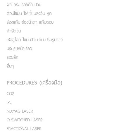
ฝ้า กระ รอยดำ ปาน
ต่อมไขมัน ไฝ ขี้แมลงวัน หูด
ร่องแก้ม ร่องน้ำตา แก้มตอบ
กำจัดขน
เชลลูไลท์ ไขมันส่วนเกิน ปรับรูปร่าง
ปรับรูปหน้าเรียว
รอยสัก
อื่นๆ
PROCEDURES (เครื่องมือ)
CO2
IPL
ND:YAG LASER
Q-SWITCHED LASER
FRACTIONAL LASER