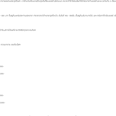
ะความยากง่ายของไฝแต่ละจุดด้วยค่ะ หากรักษาไปครั้งแรกแล้วไฝจุดเดิมที่ยิงเลเซอร์ไปยังไม่หมด สามารถทำซ้ำโดยไม่เสียค่าใช้จ่ายในการทำเลเซอร์ในระยะเวลาไม่เกิน 3 เดื
00 บาท ขึ้นอยู่กับแพทย์แต่ละท่านแต่ละสาขา ค่ายาชา(กรณีทำหลายๆจุดทั่วหน้า) เริ่มต้นที่ 160.- ต่อตลับ (ขึ้นอยู่กับปริมาณการใช้) และหากมียาทาให้หลังเลเซอร์ 
รับบริการได้เลยที่ราชเทวีคลินิกทุกสาขาเช่นกันค่ะ
ะ ความยากง่าย ของติ่งเนื้อค่ะ
0.-
0.-
0.-
00.-