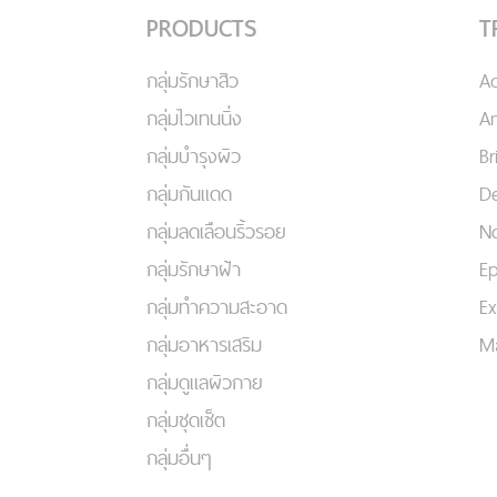
PRODUCTS
T
กลุ่มรักษาสิว
A
กลุ่มไวเทนนิ่ง
An
กลุ่มบำรุงผิว
Br
กลุ่มกันแดด
De
กลุ่มลดเลือนริ้วรอย
No
กลุ่มรักษาฝ้า
Ep
กลุ่มทำความสะอาด
Ex
กลุ่มอาหารเสริม
Ma
กลุ่มดูแลผิวกาย
กลุ่มชุดเซ็ต
กลุ่มอื่นๆ