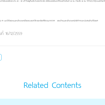
าในการยิงเลเซอร์ประมาณ 20 - 30 นาที ขึ้นอยู่กับปริมาณของกระเนื้อ หลังยิงเลเซอร์แนะนำให้แผลห้ามโดนน้ำ 24 ชม. ภายหลัง 24 ชม. ให้ทายา(หากคุณหมอจ่ายยาใ
ดิม
ค่ะ แนะนำให้ลองพบและปรึกษาแพทย์โดยตรงเลยจะได้รายละเอียดที่ชัดเจนมากกว่าค่ะ ลองเข้าพบและปรึกษาแพทย์เพื่อทำการประเมินก่อนรักษาได้เลยค่ะ
นที่ 16/12/2559
Related Contents