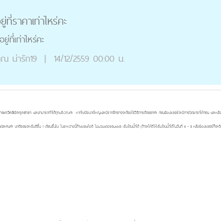
ยู่ที่ราคาเท่าไหร่คะ
ู่ที่เท่าไหร่คะ
ุณ
น่ารัก19
|
14/12/2559 00:00 น.
่ราชเทวีคลินิกทุกสาขา
และสามารถทำได้ทุกบริเวณค่ะ หากไฝมีขนาดใหญ่และมีรากลึกอาจจะต้องใช้วิธีการตัดออกค่ะ ก่อนยิงเลเซอร์จะมีการปิดยาชาให้ก่อน และหลังยิ
ค่ะ ปกติรอยจะเริ่มดีขึ้น 1 เดือนขึ้นไป ในระหว่างนี้ถ้าแผลแห้งดี ไม่บวมแดงรอบแผล เริ่มโดนน้ำได้ (ถ้าจะให้ดีให้เริ่มโดนน้ำได้ในวันที่ 4 - 5 หลังยิงเลเซอร์ก็จะด