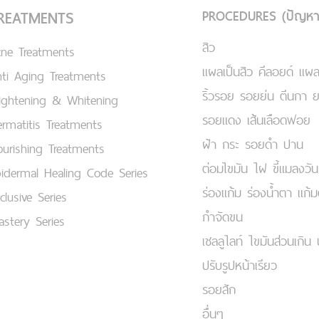
PROCEDURES (ปัญหา
REATMENTS
สิว
cne Treatments
แผลเป็นสิว คีลอยด์ แผล
ti Aging Treatments
ริ้วรอย รอยย่น ตีนกา 
ightening & Whitening
รอยแดง เส้นเลือดฟอย
rmatitis Treatments
ฝ้า กระ รอยดำ ปาน
urishing Treatments
ต่อมไขมัน ไฝ ขี้แมลงวัน
idermal Healing Code Series
ร่องแก้ม ร่องน้ำตา แก้
clusive Series
กำจัดขน
stery Series
เชลลูไลท์ ไขมันส่วนเกิน 
ปรับรูปหน้าเรียว
รอยสัก
อื่นๆ