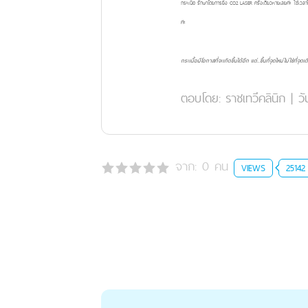
กระเนื้อ รักษาโดยการยิง CO2 LASER ครั้งเดียวหายเลยค่ะ ใช้เวล
ค่ะ
กระเนื้อมีโอกาสที่จะเกิดขึ้นได้อีก แต่..ขึ้นที่จุดใหม่ไม่ใช่ที่จุดเ
ตอบโดย:
ราชเทวีคลินิก
|
วั
จาก:
0
คน
VIEWS
25142