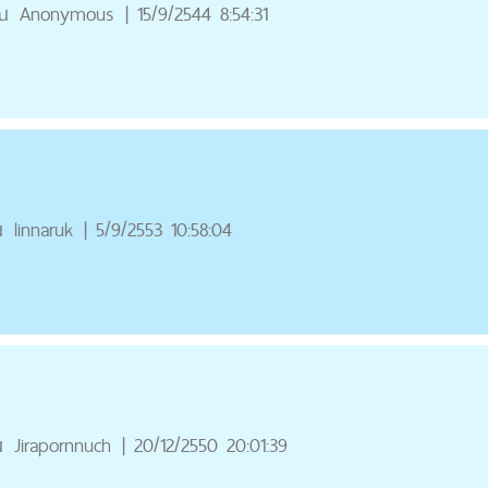
ณ
Anonymous
|
15/9/2544 8:54:31
ณ
linnaruk
|
5/9/2553 10:58:04
ณ
Jirapornnuch
|
20/12/2550 20:01:39