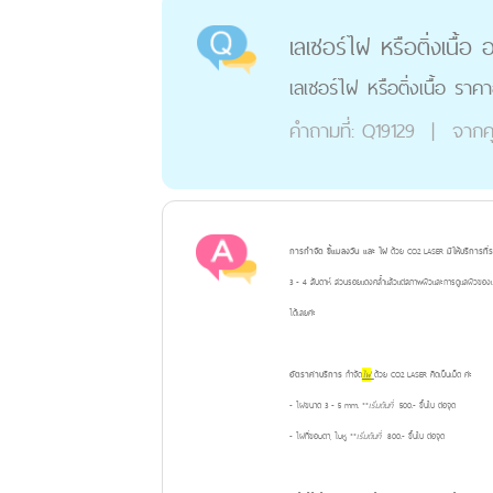
เลเซอร์ไฝ หรือติ่งเนื้อ อ
เลเซอร์ไฝ หรือติ่งเนื้อ ราคาอย
คำถามที่:
Q19129
|
จากค
การกำจัด ขี้แมลงวัน และ ไฝ
ด้วย
CO2 LASER
มีให้บริการที
3 - 4 สัปดาห์ ส่วนรอยแดงคล้ำแล้วแต่สภาพผิวและการดูแลผิวของแต่ละคน
ได้เลยค่ะ
อัตราค่าบริการ
กำจัด
ไฝ
ด้วย CO2 LASER คิดเป็นเม็ด ค่ะ
- ไฝขนาด 3 - 5 mm. **
เริ่มต้น
ที่
500.- ขึ้นไป ต่อจุด
- ไฝที่ขอบตา, ใบหู **
เริ่มต้น
ที่
800.- ขึ้นไป ต่อจุด