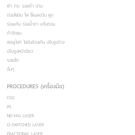
ฝ้า กระ รอยดำ ปาน
ต่อมไขมัน ไฝ ขี้แมลงวัน หูด
ร่องแก้ม ร่องน้ำตา แก้มตอบ
กำจัดขน
เชลลูไลท์ ไขมันส่วนเกิน ปรับรูปร่าง
ปรับรูปหน้าเรียว
รอยสัก
อื่นๆ
PROCEDURES (เครื่องมือ)
CO2
IPL
ND:YAG LASER
Q-SWITCHED LASER
FRACTIONAL LASER