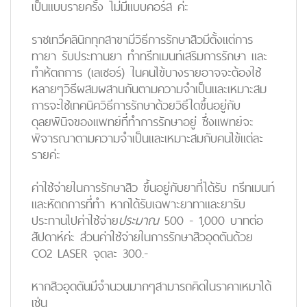
เป็นแบบรายครั้ง
ไม่มีแบบคอร์ส
ค่ะ
ราชเทวีคลินิกทุกสาขามีวิธีการรักษาสิวมีตั้งแต่
การ
ทายา รับประทานยา ทำทรีทเมนท์เสริมการรักษา
และ
ทำห้ตถการ (เลเซอร์)
ในคนไข้บางรายอาจจะต้องใช้
หลายๆวิธีผสมผสานกันตามความจำเป็นและเหมาะสม
การจะใช้เทคนิควิธีการรักษาด้วยวิธีใดขึ้นอยู่กับ
ดุลยพินิจของแพทย์ที่ทำการรักษาอยู่ ซึ่งแพทย์จะ
พิจารณาตามความจำเป็นและเหมาะสมกับคนไข้แต่ละ
รายค่ะ
ค่าใช้จ่ายในการรักษาสิว
ขึ้นอยู่กับยาที่ได้รับ ทรีทเมนท์
และหัตถการที่ทำ หากได้รับเฉพาะยาทาและยารับ
ประทานไปค่าใช้จ่าย
ประมาณ
500 - 1,000 บาทต่อ
สัปดาห์ค่ะ ส่วนค่าใช้จ่ายในการรักษาสิวอุดตันด้วย
CO2 LASER จุดละ 300.-
หากสิวอุดตันมีจำนวนมากๆสามารถคิดในราคาเหมาได้
เช่น