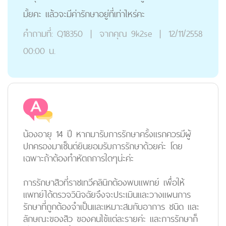
มั้ยคะ แล้วจะมีค่ารักษาอยู่ที่เท่าไหร่คะ
คำถามที่:
Q18350
|
จากคุณ
9k2se
|
12/11/2558
00:00 น.
น้องอายุ 14 ปี หากมารับการรักษาครั้งแรกควรมีผู้
ปกครองมาเซ็นต์ยินยอมรับการรักษาด้วยค่ะ โดย
เฉพาะถ้าต้องทำหัตถการใดๆน่ะค่ะ
การรักษาสิว
ที่ราชเทวีคลินิก
ต้องพบแพทย์
เพื่อให้
แพทย์ได้ตรวจวินิจฉัยจึงจะประเมินและวางแผนการ
รักษาที่ถูกต้องจำเป็นและเหมาะสมกับอาการ ชนิด และ
ลักษณะของสิว ของคนไข้แต่ละรายค่ะ และการรักษาก็