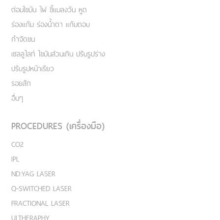
ต่อมไขมัน ไฝ ขี้แมลงวัน หูด
ร่องแก้ม ร่องน้ำตา แก้มตอบ
กำจัดขน
เชลลูไลท์ ไขมันส่วนเกิน ปรับรูปร่าง
ปรับรูปหน้าเรียว
รอยสัก
อื่นๆ
PROCEDURES (เครื่องมือ)
CO2
IPL
ND:YAG LASER
Q-SWITCHED LASER
FRACTIONAL LASER
ULTHERAPHY