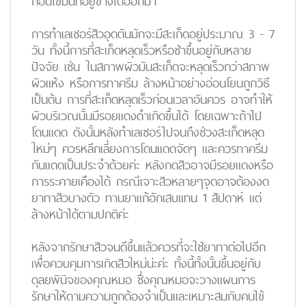
ก้อนไขมันที่อยู่ข้างใต้ออกมา
การทำเลเซอร์สิวอุดตันมักจะมีสะเก็ดอยู่ประมาณ 3 - 7
วัน ทั้งนี้การที่สะเก็ดหลุดเร็วหรือช้าขึ้นอยู่กับหลาย
ปัจจัย เช่น ในสภาพผิวมันสะเก็ดจะหลุดเร็วกว่าสภาพ
ผิวแห้ง หรือการทาครีม ล้างหน้าอย่างอ่อนโยนถูกวิธี
เป็นต้น การที่สะเก็ดหลุดเร็วก่อนเวลาอันควร อาจทำให้
ผิวบริเวณนั้นมีรอยแดงดำเกิดขึ้นได้ โดยเฉพาะถ้าไป
โดนแดด ดังนั้นหลังทำเลเซอร์ไปจนถึงช่วงสะเก็ดหลุด
ใหม่ๆ ควรหลีกเลี่ยงการโดนแดดจัดๆ และควรทาครีม
กันแดดเป็นประจำด้วยค่ะ หลังกดสิวอาจมีรอยแดงหรือ
การระคายเคืองได้ กรณีเจาะสิวหลายๆจุดอาจต้องงด
ยาทาสิวบางตัว ทานยาแก้อักเสบแทน 1 สัปดาห์ แต่
ล้างหน้าได้ตามปกติค่ะ
หลังจากรักษาสิวจนดีขึ้นแล้วควรที่จะใช้ยาทาต่อไปอีก
เพื่อควบคุมการเกิดสิวใหม่น่ะค่ะ ทั้งนี้ทั้งนั้นขึ้นอยู่กับ
ดุลยพินิจของคุณหมอ ซึ่งคุณหมอจะวางแผนการ
รักษาให้ตามความถูกต้องจำเป็นและเหมาะสมกับคนไข้