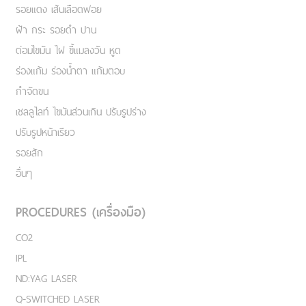
รอยแดง เส้นเลือดฟอย
ฝ้า กระ รอยดำ ปาน
ต่อมไขมัน ไฝ ขี้แมลงวัน หูด
ร่องแก้ม ร่องน้ำตา แก้มตอบ
กำจัดขน
เชลลูไลท์ ไขมันส่วนเกิน ปรับรูปร่าง
ปรับรูปหน้าเรียว
รอยสัก
อื่นๆ
PROCEDURES (เครื่องมือ)
CO2
IPL
ND:YAG LASER
Q-SWITCHED LASER