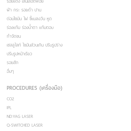
รอยแดง เส้นเลือดฟอย
ฝ้า กระ รอยดำ ปาน
ต่อมไขมัน ไฝ ขี้แมลงวัน หูด
ร่องแก้ม ร่องน้ำตา แก้มตอบ
กำจัดขน
เชลลูไลท์ ไขมันส่วนเกิน ปรับรูปร่าง
ปรับรูปหน้าเรียว
รอยสัก
อื่นๆ
PROCEDURES (เครื่องมือ)
CO2
IPL
ND:YAG LASER
Q-SWITCHED LASER