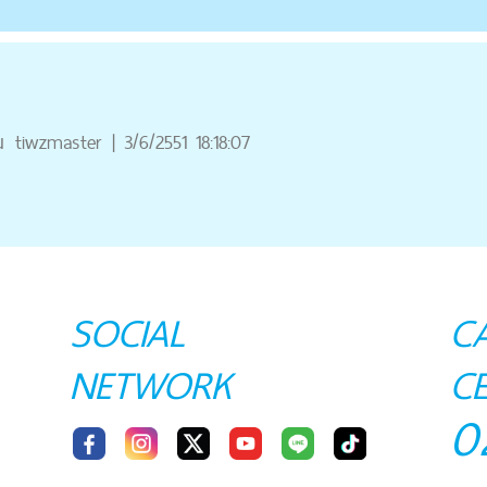
ณ
tiwzmaster
|
3/6/2551 18:18:07
SOCIAL
C
NETWORK
C
0