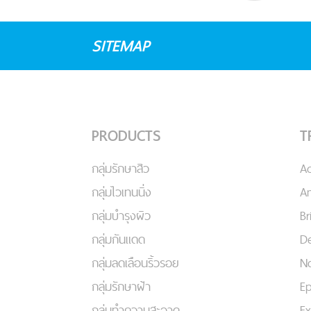
SITEMAP
PRODUCTS
T
กลุ่มรักษาสิว
A
กลุ่มไวเทนนิ่ง
An
กลุ่มบำรุงผิว
Br
กลุ่มกันแดด
De
กลุ่มลดเลือนริ้วรอย
No
กลุ่มรักษาฝ้า
Ep
กลุ่มทำความสะอาด
Ex