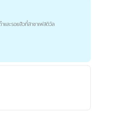
ำและรอยสิวที่สาขาเฟสติวัล