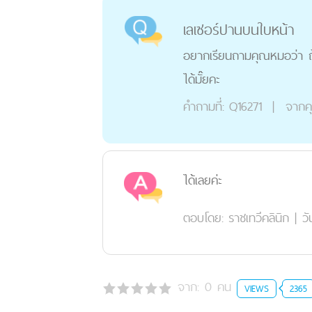
เลเซอร์ปานบนใบหน้า
อยากเรียนถามคุณหมอว่า ถ้า
ได้มั๊ยคะ
คำถามที่:
Q16271
|
จากค
ได้เลยค่ะ
ตอบโดย:
ราชเทวีคลินิก
|
วั
จาก:
0
คน
VIEWS
2365