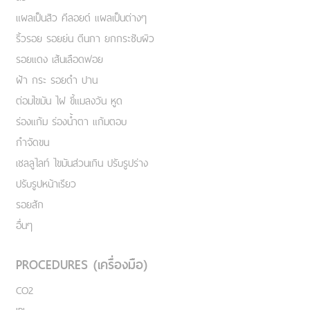
แผลเป็นสิว คีลอยด์ แผลเป็นต่างๆ
ริ้วรอย รอยย่น ตีนกา ยกกระชับผิว
รอยแดง เส้นเลือดฟอย
ฝ้า กระ รอยดำ ปาน
ต่อมไขมัน ไฝ ขี้แมลงวัน หูด
ร่องแก้ม ร่องน้ำตา แก้มตอบ
กำจัดขน
เชลลูไลท์ ไขมันส่วนเกิน ปรับรูปร่าง
ปรับรูปหน้าเรียว
รอยสัก
อื่นๆ
PROCEDURES (เครื่องมือ)
CO2