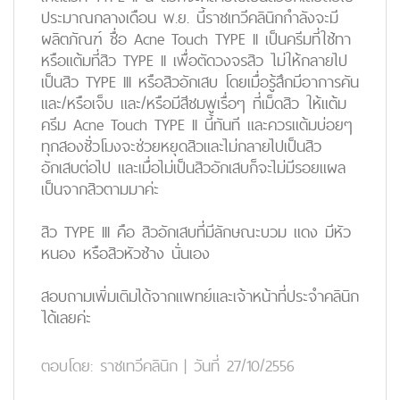
ประมาณกลางเดือน พ.ย. นี้ราชเทวีคลินิกกำลังจะมี
ผลิตภัณฑ์ ชื่อ Acne Touch TYPE II เป็นครีมที่ใช้ทา
หรือแต้มที่สิว TYPE II เพื่อตัดวงจรสิว ไม่ให้กลายไป
เป็นสิว TYPE III หรือสิวอักเสบ โดยเมื่อรู้สึกมีอาการคัน
และ/หรือเจ็บ และ/หรือมีสีชมพูเรื่อๆ ที่เม็ดสิว ให้แต้ม
ครีม Acne Touch TYPE II นี้ทันที และควรแต้มบ่อยๆ
ทุกสองชั่วโมงจะช่วยหยุดสิวและไม่กลายไปเป็นสิว
อักเสบต่อไป และเมื่อไม่เป็นสิวอักเสบก็จะไม่มีรอยแผล
เป็นจากสิวตามมาค่ะ
สิว TYPE III คือ สิวอักเสบที่มีลักษณะบวม แดง มีหัว
หนอง หรือสิวหัวช้าง นั่นเอง
สอบถามเพิ่มเติมได้จากแพทย์และเจ้าหน้าที่ประจำคลินิก
ได้เลยค่ะ
ตอบโดย:
ราชเทวีคลินิก
|
วันที่ 27/10/2556