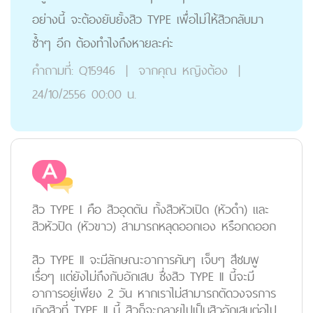
อย่างนี้ จะต้องยับยั้งสิว TYPE เพื่อไม่ให้สิวกลับมา
ซ้ำๆ อีก ต้องทำไงถึงหายละค่ะ
คำถามที่:
Q15946
|
จากคุณ
หญิงต้อง
|
24/10/2556 00:00 น.
สิว TYPE I คือ สิวอุดตัน ทั้งสิวหัวเปิด (หัวดำ) และ
สิวหัวปิด (หัวขาว) สามารถหลุดออกเอง หรือกดออก
สิว TYPE II จะมีลักษณะอาการคันๆ เจ็บๆ สีชมพู
เรื่อๆ แต่ยังไม่ถึงกับอักเสบ ซึ่งสิว TYPE II นี้จะมี
อาการอยู่เพียง 2 วัน หากเราไม่สามารถตัดวงจรการ
เกิดสิวที่ TYPE II นี้ สิวก็จะกลายไปเป็นสิวอักเสบต่อไป