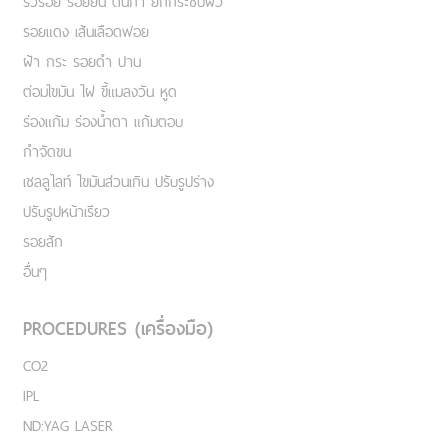
ริ้วรอย รอยย่น ตีนกา ยกกระชับผิว
รอยแดง เส้นเลือดฟอย
ฝ้า กระ รอยดำ ปาน
ต่อมไขมัน ไฝ ขี้แมลงวัน หูด
ร่องแก้ม ร่องน้ำตา แก้มตอบ
กำจัดขน
เชลลูไลท์ ไขมันส่วนเกิน ปรับรูปร่าง
ปรับรูปหน้าเรียว
รอยสัก
อื่นๆ
PROCEDURES (เครื่องมือ)
CO2
IPL
ND:YAG LASER