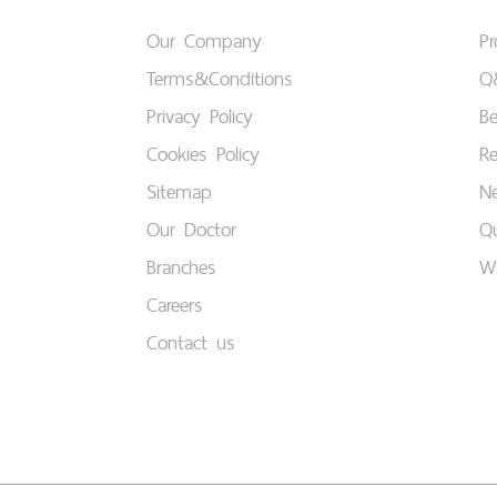
Our Company
P
Terms&Conditions
Q
Privacy Policy
B
Cookies Policy
Re
Sitemap
Ne
Our Doctor
Qu
Branches
W
Careers
Contact us