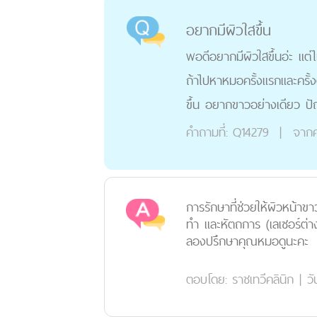
อยากมีผิวใสขึ้น
พอดีอยากมีผิวใสขึ้นอ่ะ แต
ถ้าไปหาหมอครั้งแรกและครั้งต
ขึ้น อยากขาวอย่างเดียว ปัญ
คำถามที่:
Q14279
|
จากค
การรักษาที่ช่วยให้ผิวหน้าขาว
ทำ และหัตถการ (เลเซอร์ต่าง
ลองปรึกษาคุณหมอดูนะคะ
ตอบโดย:
ราชเทวีคลินิก
|
วั