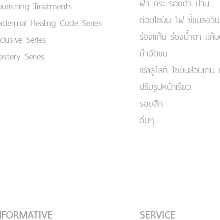
ฝ้า กระ รอยดำ ปาน
urishing Treatments
ต่อมไขมัน ไฝ ขี้แมลงวัน
idermal Healing Code Series
ร่องแก้ม ร่องน้ำตา แก้
clusive Series
กำจัดขน
stery Series
เชลลูไลท์ ไขมันส่วนเกิน 
ปรับรูปหน้าเรียว
รอยสัก
อื่นๆ
NFORMATIVE
SERVICE