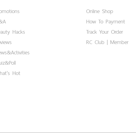
romotions
Online Shop
&A
How To Payment
eauty Hacks
Track Your Order
views
RC Club | Member
ws&Activities
iz&Poll
hat's Hot