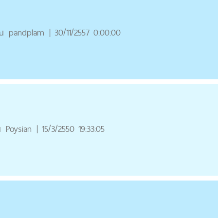
ณ
pandplam
|
30/11/2557 0:00:00
ณ
Poysian
|
15/3/2550 19:33:05