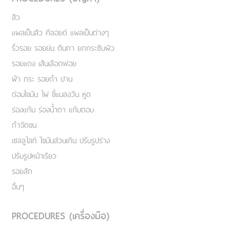
สิว
แผลเป็นสิว คีลอยด์ แผลเป็นต่างๆ
ริ้วรอย รอยย่น ตีนกา ยกกระชับผิว
รอยแดง เส้นเลือดฟอย
ฝ้า กระ รอยดำ ปาน
ต่อมไขมัน ไฝ ขี้แมลงวัน หูด
ร่องแก้ม ร่องน้ำตา แก้มตอบ
กำจัดขน
เชลลูไลท์ ไขมันส่วนเกิน ปรับรูปร่าง
ปรับรูปหน้าเรียว
รอยสัก
อื่นๆ
PROCEDURES (เครื่องมือ)