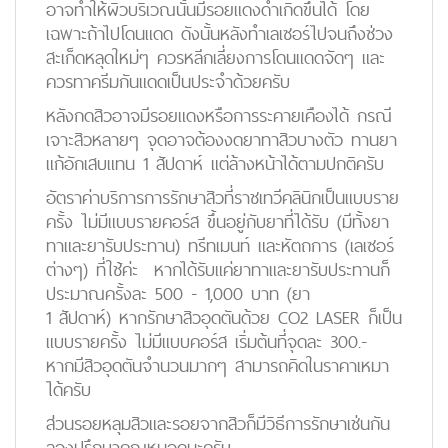
อาจทำให้ผิวบริเวณนั้นมีรอยแดงดำเกิดขึ้นได้ โดย
เฉพาะถ้าไปโดนแดด ดังนั้นหลังทำเลเซอร์ไปจนถึงช่วง
สะเก็ดหลุดใหม่ๆ ควรหลีกเลี่ยงการโดนแดดจัดๆ และ
ควรทาครีมกันแดดเป็นประจำด้วยครับ
หลังกดสิวอาจมีรอยแดงหรือการระคายเคืองได้ กรณี
เจาะสิวหลายๆ จุดอาจต้องงดยาทาสิวบางตัว ทานยา
แก้อักเสบแทน 1 สัปดาห์ แต่ล้างหน้าได้ตามปกติครับ
อัตราค่าบริการการรักษาสิวที่ราชเทวีคลินิกเป็นแบบราย
ครั้ง ไม่มีแบบรายคอร์ส ขึ้นอยู่กับยาที่ได้รับ (มีทั้งยา
ทาและยารับประทาน) ทรีทเมนท์ และหัตถการ (เลเซอร์
ต่างๆ) ที่ใช้ค่ะ หากได้รับแค่ยาทาและยารับประทานก็
ประมาณครั้งละ 500 - 1,000 บาท (ยา
1 สัปดาห์) หากรักษาสิวอุดตันด้วย CO2 LASER ก็เป็น
แบบรายครั้ง ไม่มีแบบคอร์ส เริ่มต้นที่จุดละ 300.-
หากมีสิวอุดตันจำนวนมากๆ สามารถคิดในราคาเหมา
ได้ครับ
ส่วนรอยหลุมสิวและรอยจากสิวก็มีวิธีการรักษาเช่นกัน
ลองปรึกษาคุณหมอดูนะครับ