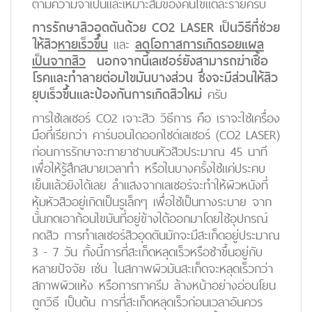
ตามความจำเป็นและเหมาะสมของคนไข้แต่ละรายครับ
การรักษาสิวอุดตันด้วย CO2 LASER เป็นวิธีที่ช่วย
ให้สิว
หายเร็วขึ้น
และ
ลดโอกาสการเกิดรอยแผล
เป็นจากสิว
นอกจากนี้เลเซอร์ยังสามารถฆ่าเชื้อ
โรคและทำลายต่อมไขมันบางส่วน ซึ่งจะมีส่วนให้สิว
ยุบเร็วขึ้นและป้องกันการเกิดสิวใหม่
ครับ
การใช้เลเซอร์ CO2 เจาะสิว วิธีการ คือ เราจะใช้เครื่อง
มือที่เรียกว่า คาร์บอนไดออกไซด์เลเซอร์ (CO2 LASER)
ก่อนการรักษาจะทายาชาบนหัวสิวประมาณ 45 นาที
เพื่อให้รู้สึกสบายเวลาทำ หรือในบางครั้งใช้แค่ประคบ
เย็นแล้วยิงได้เลย ลำแสงจากเลเซอร์จะทำให้ผิวหนังที่
หุ้มหัวสิวอยู่เกิดเป็นรูเล็กๆ เพื่อใช้เป็นทางระบาย จาก
นั้นกดเอาก้อนไขมันที่อยู่ข้างใต้ออกมาโดยใช้อุปกรณ์
กดสิว การทำเลเซอร์สิวอุดตันมักจะมีสะเก็ดอยู่ประมาณ
3 - 7 วัน ทั้งนี้การที่สะเก็ดหลุดเร็วหรือช้าขึ้นอยู่กับ
หลายปัจจัย เช่น ในสภาพผิวมันสะเก็ดจะหลุดเร็วกว่า
สภาพผิวแห้ง หรือการทาครีม ล้างหน้าอย่างอ่อนโยน
ถูกวิธี เป็นต้น การที่สะเก็ดหลุดเร็วก่อนเวลาอันควร