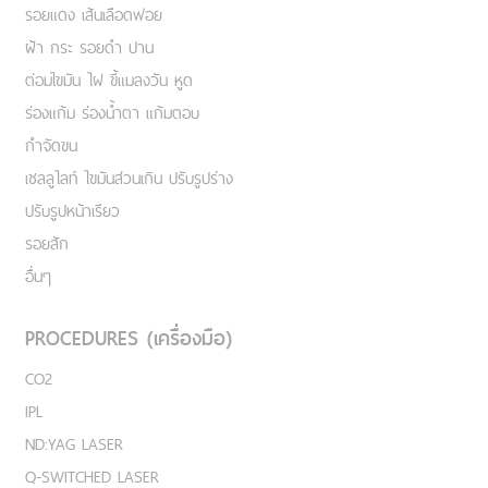
รอยแดง เส้นเลือดฟอย
ฝ้า กระ รอยดำ ปาน
ต่อมไขมัน ไฝ ขี้แมลงวัน หูด
ร่องแก้ม ร่องน้ำตา แก้มตอบ
กำจัดขน
เชลลูไลท์ ไขมันส่วนเกิน ปรับรูปร่าง
ปรับรูปหน้าเรียว
รอยสัก
อื่นๆ
PROCEDURES (เครื่องมือ)
CO2
IPL
ND:YAG LASER
Q-SWITCHED LASER