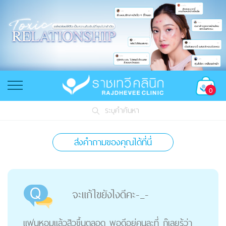
0
ระบุคำค้นหา
ส่งคำถามของคุณได้ที่นี่
จะแก้ไขยังไงดีคะ-_-
แฟนหอมแล้วสิวขึ้นตลอด พอดีอยู่คนละที่ ก๊เลยรู้ว่า