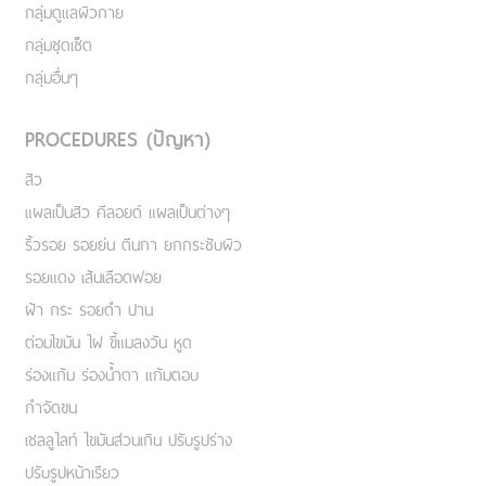
กลุ่มดูแลผิวกาย
กลุ่มชุดเซ็ต
กลุ่มอื่นๆ
PROCEDURES (ปัญหา)
สิว
แผลเป็นสิว คีลอยด์ แผลเป็นต่างๆ
ริ้วรอย รอยย่น ตีนกา ยกกระชับผิว
รอยแดง เส้นเลือดฟอย
ฝ้า กระ รอยดำ ปาน
ต่อมไขมัน ไฝ ขี้แมลงวัน หูด
ร่องแก้ม ร่องน้ำตา แก้มตอบ
กำจัดขน
เชลลูไลท์ ไขมันส่วนเกิน ปรับรูปร่าง
ปรับรูปหน้าเรียว