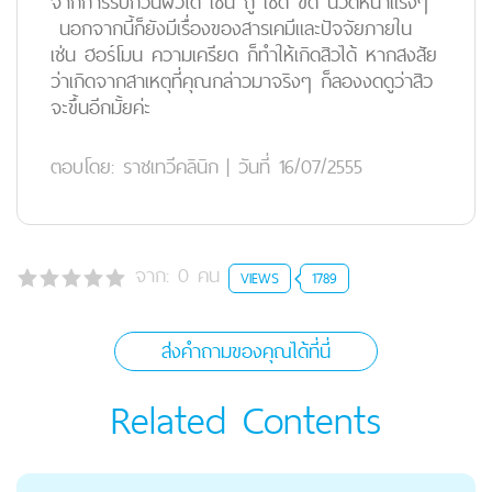
จากการรบกวนผิวได้ เช่น ถู เช็ด ขัด นวดหน้าแรงๆ
นอกจากนี้ก็ยังมีเรื่องของสารเคมีและปัจจัยภายใน
เช่น ฮอร์โมน ความเครียด ก็ทำให้เกิดสิวได้ หากสงสัย
ว่าเกิดจากสาเหตุที่คุณกล่าวมาจริงๆ ก็ลองงดดูว่าสิว
จะขึ้นอีกมั้ยค่ะ
ตอบโดย:
ราชเทวีคลินิก
|
วันที่ 16/07/2555
จาก:
0
คน
VIEWS
1789
ส่งคำถามของคุณได้ที่นี่
Related Contents