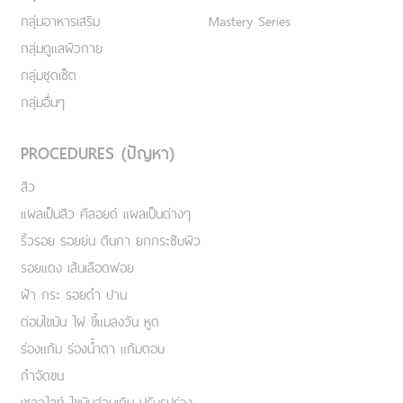
กลุ่มอาหารเสริม
Mastery Series
กลุ่มดูแลผิวกาย
กลุ่มชุดเซ็ต
กลุ่มอื่นๆ
PROCEDURES (ปัญหา)
สิว
แผลเป็นสิว คีลอยด์ แผลเป็นต่างๆ
ริ้วรอย รอยย่น ตีนกา ยกกระชับผิว
รอยแดง เส้นเลือดฟอย
ฝ้า กระ รอยดำ ปาน
ต่อมไขมัน ไฝ ขี้แมลงวัน หูด
ร่องแก้ม ร่องน้ำตา แก้มตอบ
กำจัดขน
เชลลูไลท์ ไขมันส่วนเกิน ปรับรูปร่าง