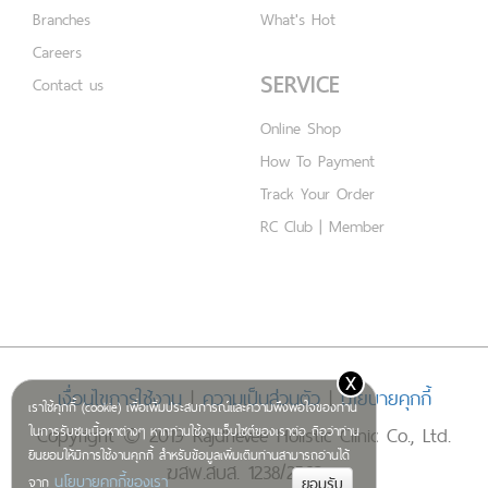
Branches
What's Hot
Careers
SERVICE
Contact us
Online Shop
How To Payment
Track Your Order
RC Club | Member
x
เงื่อนไขการใช้งาน
|
ความเป็นส่วนตัว
|
นโยบายคุกกี้
เราใช้คุกกี้ (cookie) เพื่อเพิ่มประสบการณ์และความพึงพอใจของท่าน
Copyright © 2019 Rajdhevee Holistic Clinic Co., Ltd.
ในการรับชมเนื้อหาต่างๆ หากท่านใช้งานเว็บไซต์ของเราต่อ ถือว่าท่าน
ยินยอมให้มีการใช้งานคุกกี้ สำหรับข้อมูลเพิ่มเติมท่านสามารถอ่านได้
ฆสพ.สบส. 1238/2562
นโยบายคุกกี้ของเรา
จาก