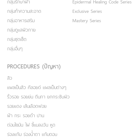
กลุ่มรักษาฝ้า
Epidermal Healing Code Series
กลุ่มทำความสะอาด
Exclusive Series
กลุ่มอาหารเสริม
Mastery Series
กลุ่มดูแลผิวกาย
กลุ่มชุดเซ็ต
กลุ่มอื่นๆ
PROCEDURES (ปัญหา)
สิว
แผลเป็นสิว คีลอยด์ แผลเป็นต่างๆ
ริ้วรอย รอยย่น ตีนกา ยกกระชับผิว
รอยแดง เส้นเลือดฟอย
ฝ้า กระ รอยดำ ปาน
ต่อมไขมัน ไฝ ขี้แมลงวัน หูด
ร่องแก้ม ร่องน้ำตา แก้มตอบ