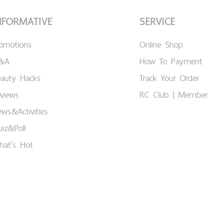
NFORMATIVE
SERVICE
romotions
Online Shop
&A
How To Payment
eauty Hacks
Track Your Order
views
RC Club | Member
ws&Activities
iz&Poll
hat's Hot