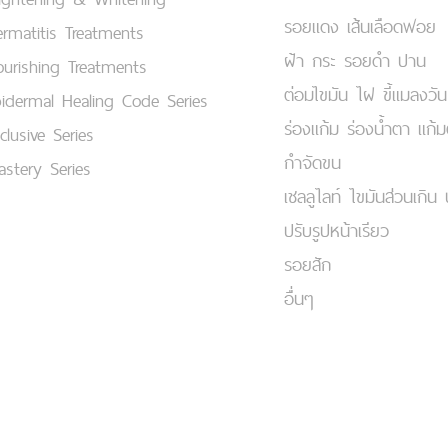
รอยแดง เส้นเลือดฟอย
rmatitis Treatments
ฝ้า กระ รอยดำ ปาน
urishing Treatments
ต่อมไขมัน ไฝ ขี้แมลงวัน
idermal Healing Code Series
ร่องแก้ม ร่องน้ำตา แก้
clusive Series
กำจัดขน
stery Series
เชลลูไลท์ ไขมันส่วนเกิน 
ปรับรูปหน้าเรียว
รอยสัก
อื่นๆ