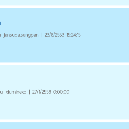
์
ณ
jansuda.sangpan
|
23/8/2553 15:24:15
ุณ
xiuminexo
|
27/1/2558 0:00:00