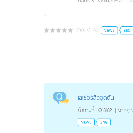
ตอบโดย:
ราชเทวีคลินิก
|
วั
จาก:
0
คน
VIEWS
3835
เลเซอร์สิวอุดตัน
คำถามที่:
Q18182
|
จากคุ
VIEWS
2782