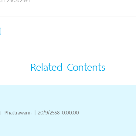
นที่ 23/01/2554
Related Contents
ณ
Phattrawann
|
20/9/2558 0:00:00