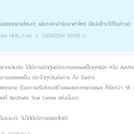
อยแตกลายไหมค่ะ แล้วราคาค่ารักษาเท่าไหร่ มีแบ่งชำระได้รึปล่าวค่ะ
คุณ
HMu_Cute
|
23/01/2554 00:00 น.
กสาขาเพลินจิต ได้มีการเปิดศูนย์รักษารอยแผลเป็นทุกชนิด หรือ Aesth
ักษารอยแผลเป็น ประจำทุกวันอังคาร ถึง วันเสาร์
รอยแตกลาย ด้วยการปรับโครงสร้างแผลและตกแต่งแผล ที่เรียกว่า S
์ที่ Aesthetic Scar Center แห่งนี้นะคะ
ป็นระยะค่ะ ไม่ได้มีบริการตลอดไปค่ะ