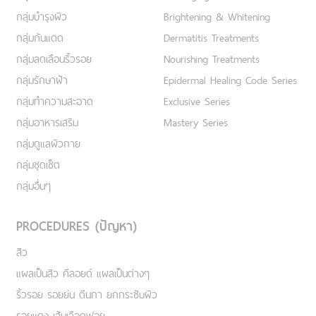
กลุ่มบำรุงผิว
Brightening & Whitening
กลุ่มกันแดด
Dermatitis Treatments
กลุ่มลดเลือนริ้วรอย
Nourishing Treatments
กลุ่มรักษาฝ้า
Epidermal Healing Code Series
กลุ่มทำความสะอาด
Exclusive Series
กลุ่มอาหารเสริม
Mastery Series
กลุ่มดูแลผิวกาย
กลุ่มชุดเซ็ต
กลุ่มอื่นๆ
PROCEDURES (ปัญหา)
สิว
แผลเป็นสิว คีลอยด์ แผลเป็นต่างๆ
ริ้วรอย รอยย่น ตีนกา ยกกระชับผิว
รอยแดง เส้นเลือดฟอย