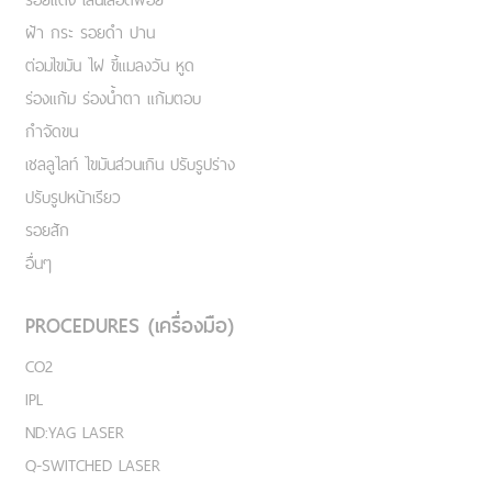
ฝ้า กระ รอยดำ ปาน
ต่อมไขมัน ไฝ ขี้แมลงวัน หูด
ร่องแก้ม ร่องน้ำตา แก้มตอบ
กำจัดขน
เชลลูไลท์ ไขมันส่วนเกิน ปรับรูปร่าง
ปรับรูปหน้าเรียว
รอยสัก
อื่นๆ
PROCEDURES (เครื่องมือ)
CO2
IPL
ND:YAG LASER
Q-SWITCHED LASER