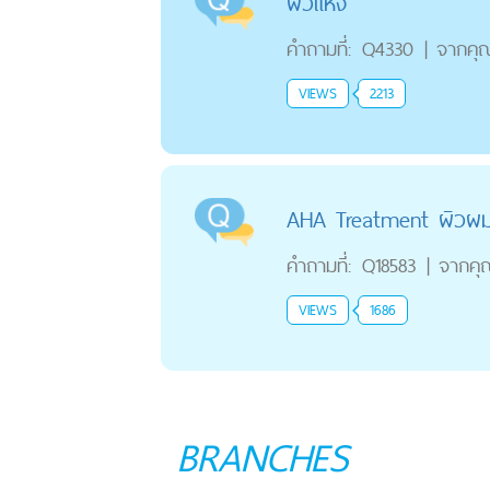
ผิวแห้ง
คำถามที่:
Q4330
|
จากคุ
VIEWS
2213
AHA Treatment ผิวผม
คำถามที่:
Q18583
|
จากคุ
VIEWS
1686
BRANCHES