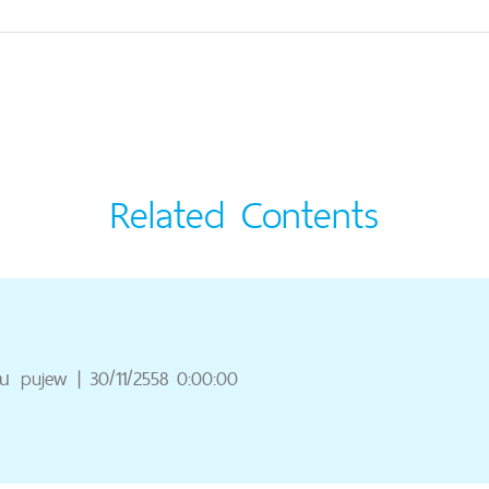
Related Contents
ณ
pujew
|
30/11/2558 0:00:00