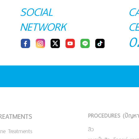
SOCIAL
C
NETWORK
C
0
PROCEDURES (ปัญหา
REATMENTS
สิว
cne Treatments