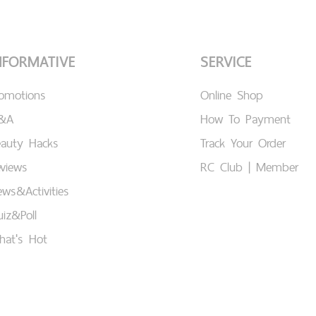
NFORMATIVE
SERVICE
romotions
Online Shop
&A
How To Payment
eauty Hacks
Track Your Order
views
RC Club | Member
ws&Activities
iz&Poll
hat's Hot