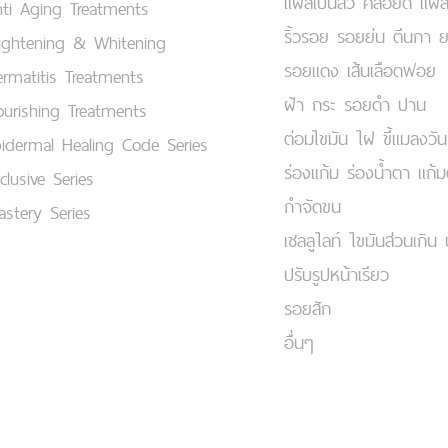
แผลเป็นสิว คีลอยด์ แผล
ti Aging Treatments
ริ้วรอย รอยย่น ตีนกา 
ightening & Whitening
รอยแดง เส้นเลือดฟอย
rmatitis Treatments
ฝ้า กระ รอยดำ ปาน
urishing Treatments
ต่อมไขมัน ไฝ ขี้แมลงวัน
idermal Healing Code Series
ร่องแก้ม ร่องน้ำตา แก้
clusive Series
กำจัดขน
stery Series
เชลลูไลท์ ไขมันส่วนเกิน 
ปรับรูปหน้าเรียว
รอยสัก
อื่นๆ