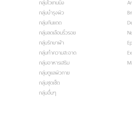
กลุ่มไวเทนนิ่ง
An
กลุ่มบำรุงผิว
Br
กลุ่มกันแดด
De
กลุ่มลดเลือนริ้วรอย
No
กลุ่มรักษาฝ้า
Ep
กลุ่มทำความสะอาด
Ex
กลุ่มอาหารเสริม
Ma
กลุ่มดูแลผิวกาย
กลุ่มชุดเซ็ต
กลุ่มอื่นๆ