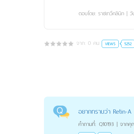
ตอบโดย:
ราชเทวีคลินิก
|
วั
จาก:
0
คน
VIEWS
5252
อยากทราบว่า Retin-A 
คำถามที่:
Q10193
|
จากคุ