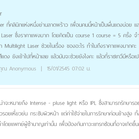
r
ser ที่คลินิกแห่งหนึ่งย่านลาดพร้าว เพื่อนคนนี้หน้าเป็นผื่นแดงบ่อย
ทำ Laser ซึ่งราคาแพงมาก โดยคิดเป็น course 1 course = 5 ครั้ง 
ultilight Laser ช่วยในเรื่อง ของอะไร ทำไมถึงราคาแพงมากคะ เ
ีแดง ยิงเข้าไปที่หน้าเลย แล้วมันจะช่วยยังไงคะ แล้วที่ราชเทวีมีหรือเป
คุณ
Anonymous
|
15/01/2545 07:02 น.
ถึงน่าจะหมายถึง Intense - pluse light หรือ IPL ซึ่งสามารถรัก
้วรอยเหี่ยวย่น กระชับผิวหน้า แต่ค่าใช้จ่ายในการรักษาค่อนข้างสูง ทั้
โดยแพทย์ผู้ชำนาญเท่านั้น เพื่อป้องกันภาวะแทรกซ้อนที่อาจเกิดขึ้นค่ะ แ