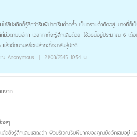
ใช้ลิปสติกก็รู้สึกว่าริมฝีปากเริ่มดำคล้ำ เป็นคราบดำติดอยู่ บางที่ก็เป
ี่มีวิตามินอีทา เวลาทาก็จะรู้สึกแสบด้วย ใช้วิธีนี้อยู่ประมาณ 6 เดือ
 แล้วอีกนานหรือเปล่าคะที่จะกลับสู่ปกติ
ุณ
Anonymous
|
21/03/2545 10:54 น.
กิดจาก
บ่อยๆ
แล้วยังรู้สึกแสบแสดงว่า ผิวบริเวณริมฝีปากของคุณยังอักเสบอยู่ แล