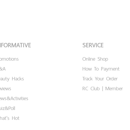
NFORMATIVE
SERVICE
romotions
Online Shop
&A
How To Payment
eauty Hacks
Track Your Order
views
RC Club | Member
ws&Activities
iz&Poll
hat's Hot