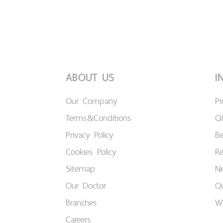
ABOUT US
I
Our Company
P
Terms&Conditions
Q
Privacy Policy
B
Cookies Policy
Re
Sitemap
Ne
Our Doctor
Qu
Branches
W
Careers