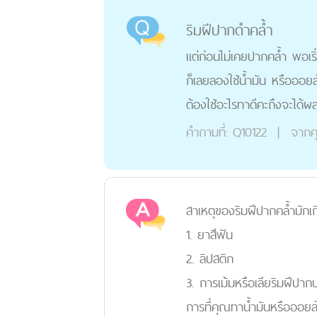
ริมฝีปากดำคล้ำ
แต่ก่อนไม่เคยปากคล้ำ พอเริ่ม
ก็เลยลองใช้น้ำมัน หรือออยล์ท
ต้องใช้อะไรทาดีคะถึงจะได้ผล
คำถามที่:
Q10122
|
จากค
สาเหตุของริมฝีปากคล้ำมักเ
1. ยาสีฟัน
2. ลิปสติก
3. การเม้มหรือเลียริมฝีปาก
การที่คุณทาน้ำมันหรือออยล์