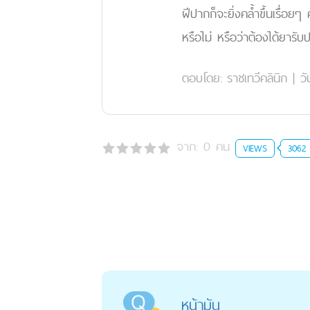
ฝีปากก็จะยิ่งคล้ำขึ้นเรื่
หรือไม่ หรือว่าต้องได้ยารับ
ตอบโดย:
ราชเทวีคลินิก
|
วั
จาก:
0
คน
VIEWS
3062
หน้ามัน