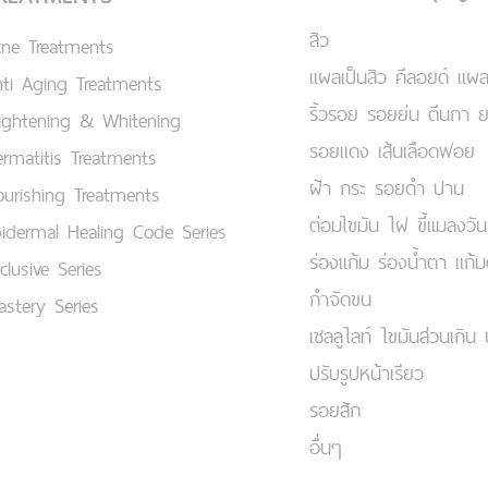
สิว
cne Treatments
แผลเป็นสิว คีลอยด์ แผล
ti Aging Treatments
ริ้วรอย รอยย่น ตีนกา 
ightening & Whitening
รอยแดง เส้นเลือดฟอย
rmatitis Treatments
ฝ้า กระ รอยดำ ปาน
urishing Treatments
ต่อมไขมัน ไฝ ขี้แมลงวัน
idermal Healing Code Series
ร่องแก้ม ร่องน้ำตา แก้
clusive Series
กำจัดขน
stery Series
เชลลูไลท์ ไขมันส่วนเกิน 
ปรับรูปหน้าเรียว
รอยสัก
อื่นๆ