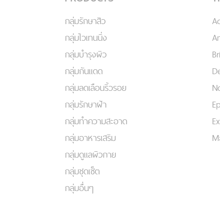
กลุ่มรักษาสิว
A
กลุ่มไวเทนนิ่ง
An
กลุ่มบำรุงผิว
Br
กลุ่มกันแดด
De
กลุ่มลดเลือนริ้วรอย
No
กลุ่มรักษาฝ้า
Ep
กลุ่มทำความสะอาด
Ex
กลุ่มอาหารเสริม
Ma
กลุ่มดูแลผิวกาย
กลุ่มชุดเซ็ต
กลุ่มอื่นๆ