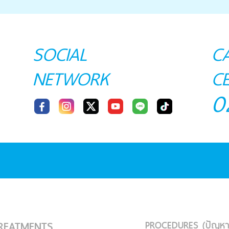
SOCIAL
C
NETWORK
C
0
PROCEDURES (ปัญหา
REATMENTS