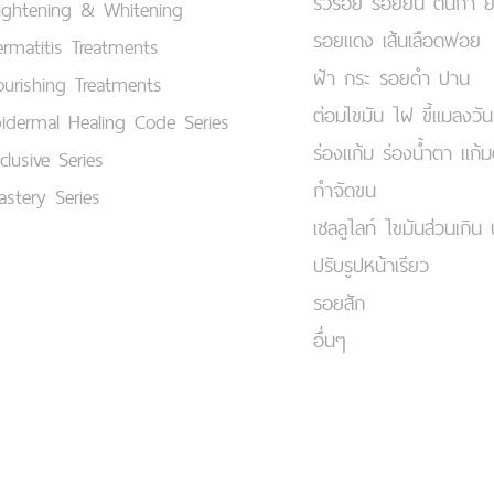
ริ้วรอย รอยย่น ตีนกา 
ightening & Whitening
รอยแดง เส้นเลือดฟอย
rmatitis Treatments
ฝ้า กระ รอยดำ ปาน
urishing Treatments
ต่อมไขมัน ไฝ ขี้แมลงวัน
idermal Healing Code Series
ร่องแก้ม ร่องน้ำตา แก้
clusive Series
กำจัดขน
stery Series
เชลลูไลท์ ไขมันส่วนเกิน 
ปรับรูปหน้าเรียว
รอยสัก
อื่นๆ