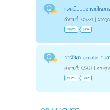
แผลเป็นมันจะหายไหมคร
คำถามที่:
Q17221
|
จากคุ
VIEWS
3916
การใช้ยา acnotin กับย
คำถามที่:
Q5421
|
จากคุ
VIEWS
3847