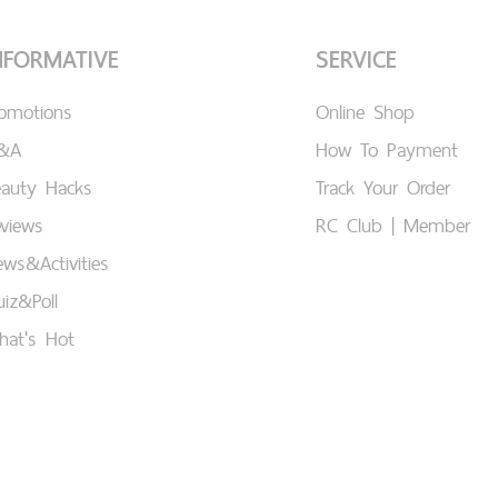
NFORMATIVE
SERVICE
romotions
Online Shop
&A
How To Payment
eauty Hacks
Track Your Order
views
RC Club | Member
ws&Activities
iz&Poll
hat's Hot