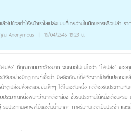
ปแล้วไปช่วยทำให้หน้าเราใสเปล่งแบบที่เคยอ่านในนิตยสารหรือเปล่า ราคา
คุณ
Anonymous
|
16/04/2545 19:23 น.
สเปล่ง" ที่คุณถามมากว้างมาก จนหมอไม่แน่ใจว่า "ใสเปล่ง" ของค
วิจัยอย่างมีกฎเกณฑ์เชื่อว่า มีผลิตภัณฑ์ที่สกัดจากโปรตีนปลาทะเลล
บหน้าดูเปล่งปลั่งลดรอยย่นเล็กๆ ได้ในระดับหนึ่ง แต่ต้องรับประทานก
ราบประมาณหนึ่งพันกว่าบาทต่อกล่อง ซึ่งรับประทานได้หนึ่งเดือนครับ
รับประทานผักผลไม้และดื่มน้ำมากๆ ทาครีมกันแดดเป็นประจำ และเลี่