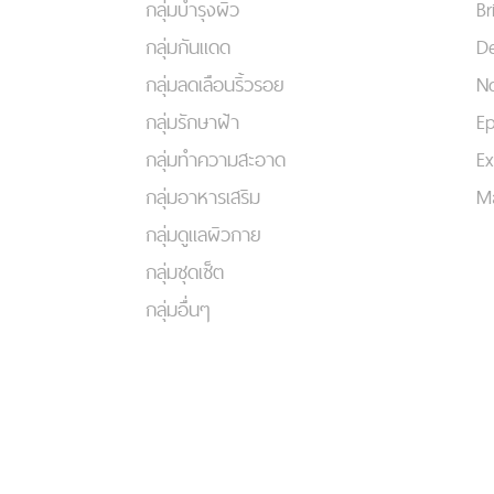
กลุ่มบำรุงผิว
Br
กลุ่มกันแดด
De
กลุ่มลดเลือนริ้วรอย
No
กลุ่มรักษาฝ้า
Ep
กลุ่มทำความสะอาด
Ex
กลุ่มอาหารเสริม
Ma
กลุ่มดูแลผิวกาย
กลุ่มชุดเซ็ต
กลุ่มอื่นๆ