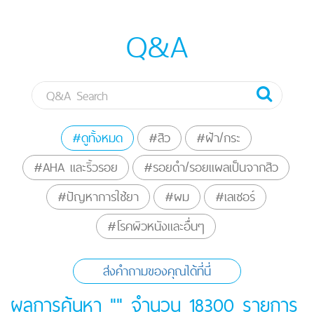
Q&A
#ดูทั้งหมด
#สิว
#ฝ้า/กระ
#AHA และริ้วรอย
#รอยดำ/รอยแผลเป็นจากสิว
#ปัญหาการใช้ยา
#ผม
#เลเซอร์
#โรคผิวหนังและอื่นๆ
ส่งคำถามของคุณได้ที่นี่
ผลการค้นหา "" จำนวน
18300
รายการ