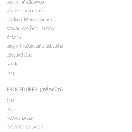
รอยแดง เส้นเลือดฟอย
ฝ้า กระ รอยดำ ปาน
ต่อมไขมัน ไฝ ขี้แมลงวัน หูด
ร่องแก้ม ร่องน้ำตา แก้มตอบ
กำจัดขน
เชลลูไลท์ ไขมันส่วนเกิน ปรับรูปร่าง
ปรับรูปหน้าเรียว
รอยสัก
อื่นๆ
PROCEDURES (เครื่องมือ)
CO2
IPL
ND:YAG LASER
Q-SWITCHED LASER