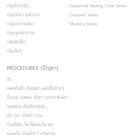
กลุ่มรักษาฝ้า
Epidermal Healing Code Series
กลุ่มทำความสะอาด
Exclusive Series
กลุ่มอาหารเสริม
Mastery Series
กลุ่มดูแลผิวกาย
กลุ่มชุดเซ็ต
กลุ่มอื่นๆ
PROCEDURES (ปัญหา)
สิว
แผลเป็นสิว คีลอยด์ แผลเป็นต่างๆ
ริ้วรอย รอยย่น ตีนกา ยกกระชับผิว
รอยแดง เส้นเลือดฟอย
ฝ้า กระ รอยดำ ปาน
ต่อมไขมัน ไฝ ขี้แมลงวัน หูด
ร่องแก้ม ร่องน้ำตา แก้มตอบ