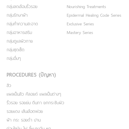
กลุ่มลดเลือนริ้วรอย
Nourishing Treatments
กลุ่มรักษาฝ้า
Epidermal Healing Code Series
กลุ่มทำความสะอาด
Exclusive Series
กลุ่มอาหารเสริม
Mastery Series
กลุ่มดูแลผิวกาย
กลุ่มชุดเซ็ต
กลุ่มอื่นๆ
PROCEDURES (ปัญหา)
สิว
แผลเป็นสิว คีลอยด์ แผลเป็นต่างๆ
ริ้วรอย รอยย่น ตีนกา ยกกระชับผิว
รอยแดง เส้นเลือดฟอย
ฝ้า กระ รอยดำ ปาน
ต่อมไขมัน ไฝ ขี้แมลงวัน หูด