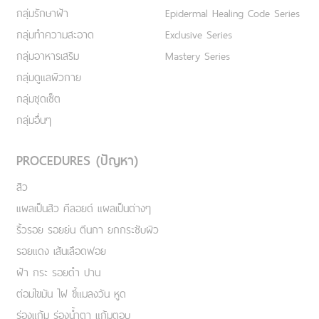
กลุ่มรักษาฝ้า
Epidermal Healing Code Series
กลุ่มทำความสะอาด
Exclusive Series
กลุ่มอาหารเสริม
Mastery Series
กลุ่มดูแลผิวกาย
กลุ่มชุดเซ็ต
กลุ่มอื่นๆ
PROCEDURES (ปัญหา)
สิว
แผลเป็นสิว คีลอยด์ แผลเป็นต่างๆ
ริ้วรอย รอยย่น ตีนกา ยกกระชับผิว
รอยแดง เส้นเลือดฟอย
ฝ้า กระ รอยดำ ปาน
ต่อมไขมัน ไฝ ขี้แมลงวัน หูด
ร่องแก้ม ร่องน้ำตา แก้มตอบ