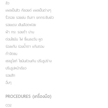
สิว
แผลเป็นสิว คีลอยด์ แผลเป็นต่างๆ
ริ้วรอย รอยย่น ตีนกา ยกกระชับผิว
รอยแดง เส้นเลือดฟอย
ฝ้า กระ รอยดำ ปาน
ต่อมไขมัน ไฝ ขี้แมลงวัน หูด
ร่องแก้ม ร่องน้ำตา แก้มตอบ
กำจัดขน
เชลลูไลท์ ไขมันส่วนเกิน ปรับรูปร่าง
ปรับรูปหน้าเรียว
รอยสัก
อื่นๆ
PROCEDURES (เครื่องมือ)
CO2