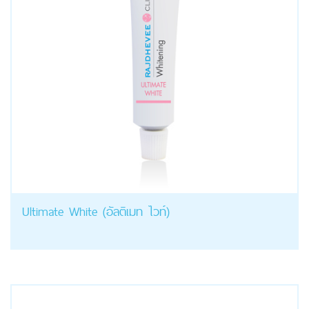
Ultimate White (อัลติเมท ไวท์)