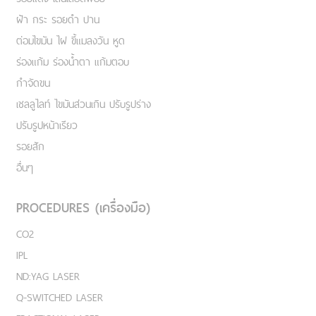
ฝ้า กระ รอยดำ ปาน
ต่อมไขมัน ไฝ ขี้แมลงวัน หูด
ร่องแก้ม ร่องน้ำตา แก้มตอบ
กำจัดขน
เชลลูไลท์ ไขมันส่วนเกิน ปรับรูปร่าง
ปรับรูปหน้าเรียว
รอยสัก
อื่นๆ
PROCEDURES (เครื่องมือ)
CO2
IPL
ND:YAG LASER
Q-SWITCHED LASER