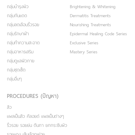
กลุ่มบำรุงผิว
Brightening & Whitening
กลุ่มกันแดด
Dermatitis Treatments
กลุ่มลดเลือนริ้วรอย
Nourishing Treatments
กลุ่มรักษาฝ้า
Epidermal Healing Code Series
กลุ่มทำความสะอาด
Exclusive Series
กลุ่มอาหารเสริม
Mastery Series
กลุ่มดูแลผิวกาย
กลุ่มชุดเซ็ต
กลุ่มอื่นๆ
PROCEDURES (ปัญหา)
สิว
แผลเป็นสิว คีลอยด์ แผลเป็นต่างๆ
ริ้วรอย รอยย่น ตีนกา ยกกระชับผิว
รอยแดง เส้นเลือดฟอย