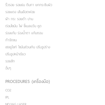
ริ้วรอย รอยย่น ตีนกา ยกกระชับผิว
รอยแดง เส้นเลือดฟอย
ฝ้า กระ รอยดำ ปาน
ต่อมไขมัน ไฝ ขี้แมลงวัน หูด
ร่องแก้ม ร่องน้ำตา แก้มตอบ
กำจัดขน
เชลลูไลท์ ไขมันส่วนเกิน ปรับรูปร่าง
ปรับรูปหน้าเรียว
รอยสัก
อื่นๆ
PROCEDURES (เครื่องมือ)
CO2
IPL
ND:YAG LASER