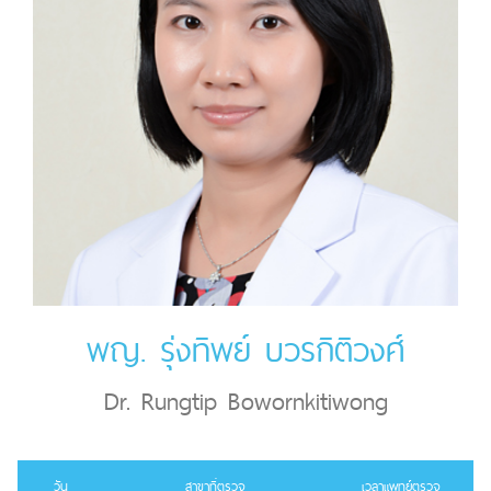
พญ. รุ่งทิพย์ บวรกิติวงศ์
Dr. Rungtip Bowornkitiwong
วัน
สาขาที่ตรวจ
เวลาแพทย์ตรวจ