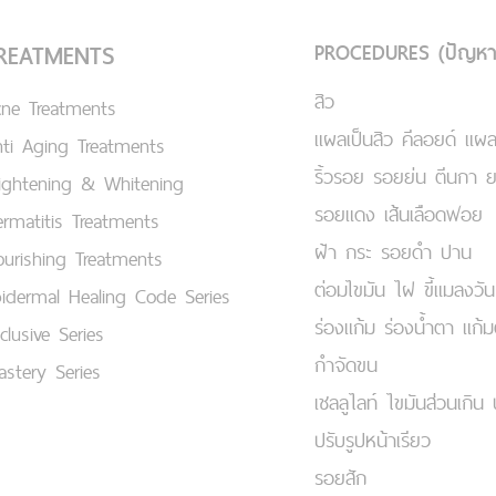
PROCEDURES (ปัญหา
REATMENTS
สิว
cne Treatments
แผลเป็นสิว คีลอยด์ แผล
ti Aging Treatments
ริ้วรอย รอยย่น ตีนกา 
ightening & Whitening
รอยแดง เส้นเลือดฟอย
rmatitis Treatments
ฝ้า กระ รอยดำ ปาน
urishing Treatments
ต่อมไขมัน ไฝ ขี้แมลงวัน
idermal Healing Code Series
ร่องแก้ม ร่องน้ำตา แก้
clusive Series
กำจัดขน
stery Series
เชลลูไลท์ ไขมันส่วนเกิน 
ปรับรูปหน้าเรียว
รอยสัก