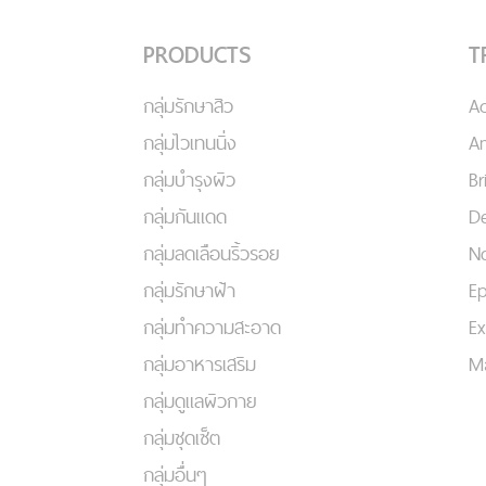
PRODUCTS
T
กลุ่มรักษาสิว
A
กลุ่มไวเทนนิ่ง
An
กลุ่มบำรุงผิว
Br
กลุ่มกันแดด
De
กลุ่มลดเลือนริ้วรอย
No
กลุ่มรักษาฝ้า
Ep
กลุ่มทำความสะอาด
Ex
กลุ่มอาหารเสริม
Ma
กลุ่มดูแลผิวกาย
กลุ่มชุดเซ็ต
กลุ่มอื่นๆ