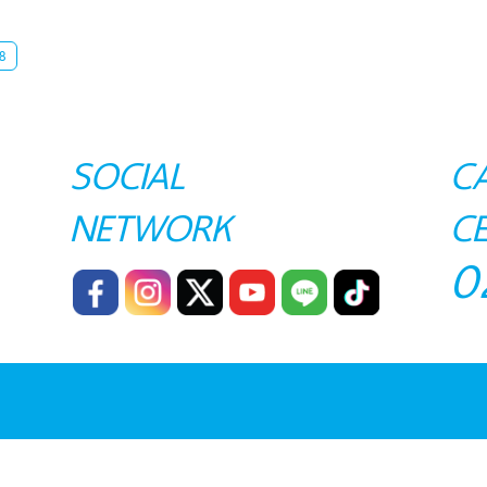
8
SOCIAL
C
NETWORK
C
0