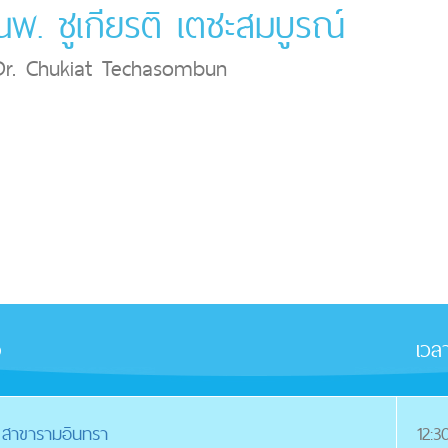
นพ. ชูเกียรติ เตชะสมบูรณ์
Dr. Chukiat Techasombun
จ
เวล
ก สาขารามอินทรา
12:3