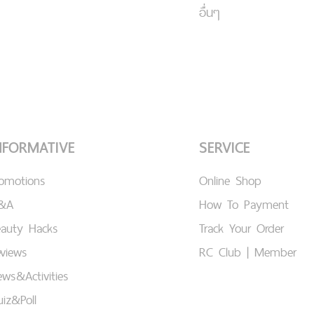
อื่นๆ
NFORMATIVE
SERVICE
romotions
Online Shop
&A
How To Payment
eauty Hacks
Track Your Order
views
RC Club | Member
ws&Activities
iz&Poll