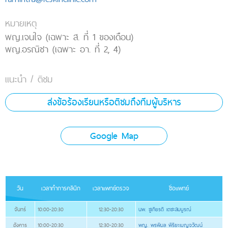
หมายเหตุ
พญ.เจนใจ (เฉพาะ ส. ที่ 1 ของเดือน)
พญ.อรณิชา (เฉพาะ อา. ที่ 2, 4)
แนะนำ / ติชม
ส่งข้อร้องเรียนหรือติชมถึงทีมผู้บริหาร
Google Map
วัน
เวลาทำการคลินิก
เวลาแพทย์ตรวจ
ชื่อแพทย์
จันทร์
10:00-20:30
12:30-20:30
นพ. ชูเกียรติ เตชะสมบูรณ์
อังคาร
10:00-20:30
12:30-20:30
พญ. พรพิมล พิริยะเบญจวัฒน์