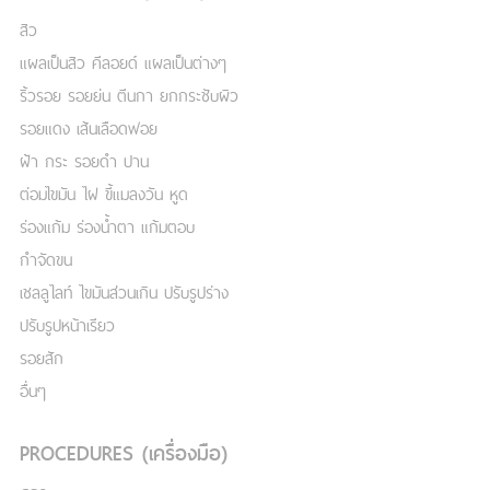
สิว
แผลเป็นสิว คีลอยด์ แผลเป็นต่างๆ
ริ้วรอย รอยย่น ตีนกา ยกกระชับผิว
รอยแดง เส้นเลือดฟอย
ฝ้า กระ รอยดำ ปาน
ต่อมไขมัน ไฝ ขี้แมลงวัน หูด
ร่องแก้ม ร่องน้ำตา แก้มตอบ
กำจัดขน
เชลลูไลท์ ไขมันส่วนเกิน ปรับรูปร่าง
ปรับรูปหน้าเรียว
รอยสัก
อื่นๆ
PROCEDURES (เครื่องมือ)