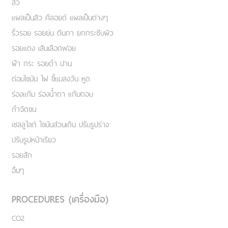
สิว
แผลเป็นสิว คีลอยด์ แผลเป็นต่างๆ
ริ้วรอย รอยย่น ตีนกา ยกกระชับผิว
รอยแดง เส้นเลือดฟอย
ฝ้า กระ รอยดำ ปาน
ต่อมไขมัน ไฝ ขี้แมลงวัน หูด
ร่องแก้ม ร่องน้ำตา แก้มตอบ
กำจัดขน
เชลลูไลท์ ไขมันส่วนเกิน ปรับรูปร่าง
ปรับรูปหน้าเรียว
รอยสัก
อื่นๆ
PROCEDURES (เครื่องมือ)
CO2