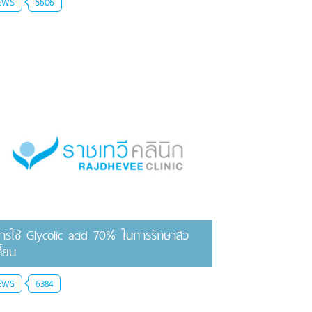
EWS
5606
ารใช้ Glycolic acid 70% ในการรักษาสิว
สี้ยน
EWS
6384