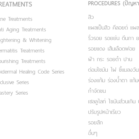
PROCEDURES (ปัญหา
REATMENTS
สิว
cne Treatments
แผลเป็นสิว คีลอยด์ แผล
ti Aging Treatments
ริ้วรอย รอยย่น ตีนกา 
ightening & Whitening
รอยแดง เส้นเลือดฟอย
rmatitis Treatments
ฝ้า กระ รอยดำ ปาน
urishing Treatments
ต่อมไขมัน ไฝ ขี้แมลงวัน
idermal Healing Code Series
ร่องแก้ม ร่องน้ำตา แก้
clusive Series
กำจัดขน
stery Series
เชลลูไลท์ ไขมันส่วนเกิน 
ปรับรูปหน้าเรียว
รอยสัก
อื่นๆ