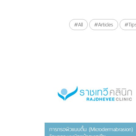
#All
#Articles
#Tip
การกรอผิวแบบตื้น (Microdermabrasion)