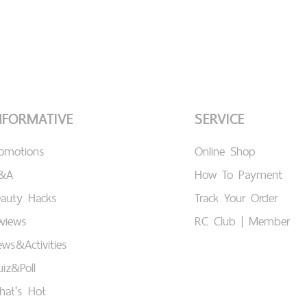
NFORMATIVE
SERVICE
romotions
Online Shop
&A
How To Payment
eauty Hacks
Track Your Order
views
RC Club | Member
ws&Activities
iz&Poll
hat's Hot