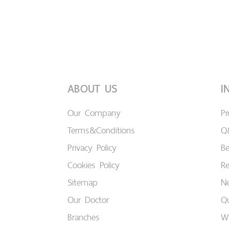
ABOUT US
I
Our Company
P
Terms&Conditions
Q
Privacy Policy
B
Cookies Policy
Re
Sitemap
Ne
Our Doctor
Qu
Branches
W