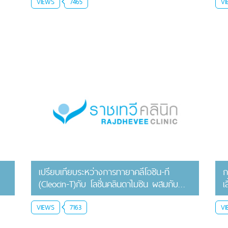
VIEWS
7465
VI
เปรียบเทียบระหว่างการทายาคลีโอซิน-ที
ก
(Cleocin-T)กับ โลชั่นคลินดาไมซิน ผสมกับ
เ
เมโทรนิดาโซล ( Clindamycin &
metronidazole) ในการรักษาคนไข้ที่เป็นสิว
VIEWS
7163
VI
อักเสบและสิวอุดตัน