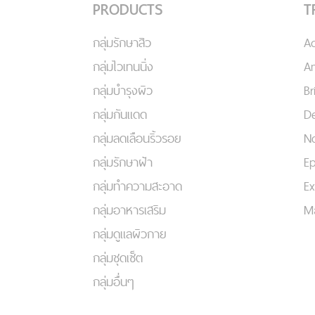
PRODUCTS
T
กลุ่มรักษาสิว
A
กลุ่มไวเทนนิ่ง
An
กลุ่มบำรุงผิว
Br
กลุ่มกันแดด
De
กลุ่มลดเลือนริ้วรอย
No
กลุ่มรักษาฝ้า
Ep
กลุ่มทำความสะอาด
Ex
กลุ่มอาหารเสริม
Ma
กลุ่มดูแลผิวกาย
กลุ่มชุดเซ็ต
กลุ่มอื่นๆ