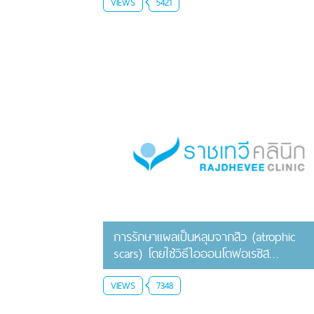
VIEWS
5421
การรักษาแผลเป็นหลุมจากสิว (atrophic
scars) โดยใช้วิธีไอออนโตฟอเรซิส
(Iontophoresis) ด้วยครีมวิตามิน A (
0.025% Tretionin)
VIEWS
7348